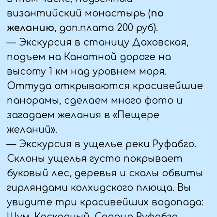
поездку необходимо взять с собой
несколько теплых вещей, сменную
обувь, одежду от дождя они
пригодятся в случае похолодания.
Одевайтесь по принципу «капусты».
Это позволит вам регулировать
температуру, снимая или добавляя
слои при необходимости:
•одежда — удобная, не стесняющая
движения;
•зонтик/дождевик (на случай дождя);
•непродуваемая курточка/ жилетка и
тд.
•флисовая кофта (или любая
толстовка)
•головной убор — кепка, шапка, баф и
тд.).
•брюки/легинсы;
•удобная обувь спортивного типа,
кроссовки или ботинки (лучше иметь
с собой две пары);