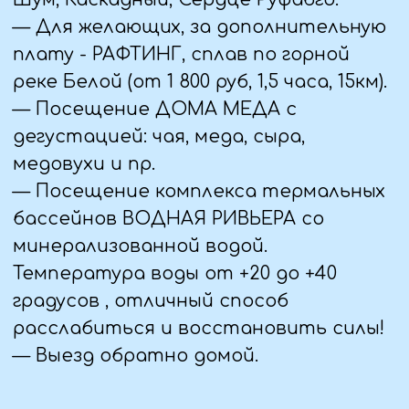
•солнцезащитные очки,
солнцезащитный крем и
гигиеническая помада;
•купальные принадлежности
(купальник, полотенце, тапочки) для
посещения термального источника.