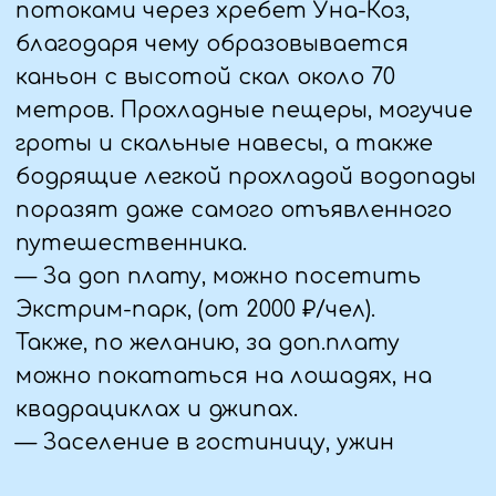
— Экскурсия на плато Лаго-Наки- это
уникальный уголок природы Большого
Кавказа. По дороге к плато,
остановимся на живописных
панорамных точках, чтобы Вы могли
еще раз насладиться
открывающимися видами и сделать
запоминающиеся фотографии.
— Прогулка по плато Лаго-Наки. Это
место славится великолепными
альпийскими лугами и уникальным
флористическим разнообразием.
Здесь также встречаются
удивительные ландшафты, включая
заснеженные поляны, которые
сохраняют свою красоту почти всё
лето.
— Посещение Азишской пещеры.
Известна своими величественными
залами с многовековыми
сталактитами и сталагмитами,