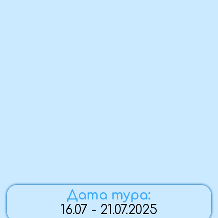
Дата тура:
16.07 - 21.07.2025
Предоплата:
в течение трёх дней
Стоимость поездки:
25 500 ₽ / человек
Комфортность тура:
автобусный тур,
активный отдых
По вопросам бронирования: