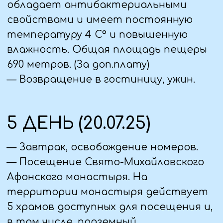
понадобиться во время
путешествия (салфетки,
фотоаппарат и т.д.).
— надувная подушка под шею.
— индивидуальную аптечку.
— возьмите с собой питьевую воду,
тормозок перекусить (орешки не
соленые, печенье, фрукты, продукты
питания длительного хранения, не
портящиеся).
— предметы личной гигиены
(шампунь, гель, зубная паста и тд.)
— ксерокопии документов,
удостоверяющих личность
(паспорта, свид-ва о рождении) на
случай утери оригиналов.
Одежда
Погода в горах меняется быстро и
часто, вне зависимости от
прогнозируемых погодных условий в