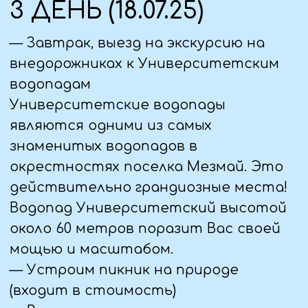
подземной рекой и удивительными
историями их многовековой жизни.
Микроклимат внутри пещеры
обладает антибактериальными
свойствами и имеет постоянную
температуру 4 С° и повышенную
влажность. Общая площадь пещеры
690 метров. (За доп.плату)
— Возвращение в гостиницу, ужин.
5 ДЕНЬ (20.07.25)
— Завтрак, освобождение номеров.
— Посещение Свято-Михайловского
Афонского монастыря. На
территории монастыря действует
5 храмов доступных для посещения и,
в том числе, подземный
византийский монастырь (
по
желанию
, доп.плата 200 руб).
— Экскурсия в станицу Даховская,