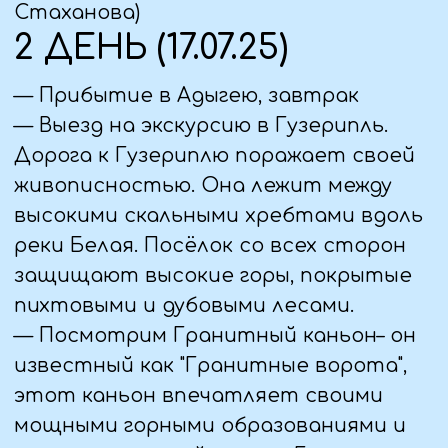
нависающие гроты,
использовавшиеся древним человеком
для стоянок. Внизу ущелья находятся
красивые водопады и тропы, которые
мы обязательно посетим. Воды реки
Мишоко (Мешоко) устремлены
потоками через хребет Уна-Коз,
благодаря чему образовывается
каньон с высотой скал около 70
метров. Прохладные пещеры, могучие
гроты и скальные навесы, а также
бодрящие легкой прохладой водопады
поразят даже самого отъявленного
путешественника.
— За доп плату, можно посетить
Экстрим-парк, (от 2000 ₽/чел).
Также, по желанию, за доп.плату
можно покататься на лошадях, на
квадрациклах и джипах.
— Заселение в гостиницу, ужин