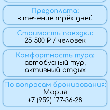
Мария
+7 (959) 177-36-28
Мест нет
Программа тура
Фото с тура
Памятка
Стоимость
Программа тура:
1 ДЕНЬ (16.07.25)
— Вечерний выезд, из Алчевска,
Луганска, Краснодона, Свердловска,
(бесплатный трансфер со
Стаханова)
2 ДЕНЬ (17.07.25)