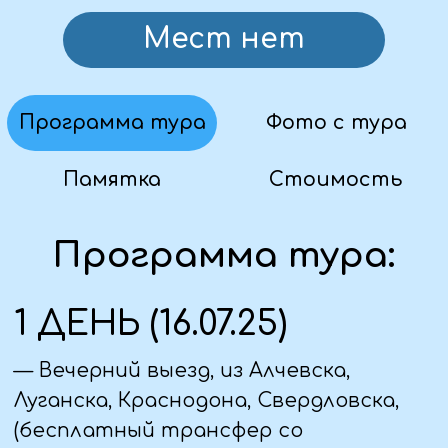
— Прибытие в Адыгею, завтрак
— Выезд на экскурсию в Гузерипль.
Дорога к Гузериплю поражает своей
живописностью. Она лежит между
высокими скальными хребтами вдоль
реки Белая. Посёлок со всех сторон
защищают высокие горы, покрытые
пихтовыми и дубовыми лесами.
— Посмотрим Гранитный каньон– он
известный как "Гранитные ворота",
этот каньон впечатляет своими
мощными горными образованиями и
живописными пейзажами. Гранитные
скалы и ущелья, представляющие
собой потрясающие природные
ландшафты. Это отличное место
для любителей природы и
фотографов.
— Посещение ущелья Мишоко. За
многие тысячелетия здесь
образовались громадные утесы и