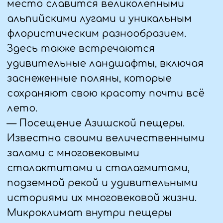
минерализованной водой.
Температура воды от +20 до +40
градусов , отличный способ
расслабиться и восстановить силы!
— Выезд обратно домой.
6 ДЕНЬ (21.07.25)
— Возвращение обратно домой, до 8
утра
Памятка
Что Вам может
понадобиться в
путешествии:
— удобно иметь с собой небольшую
сумку через плечо или рюкзак для
мелочей, которые Вам могут