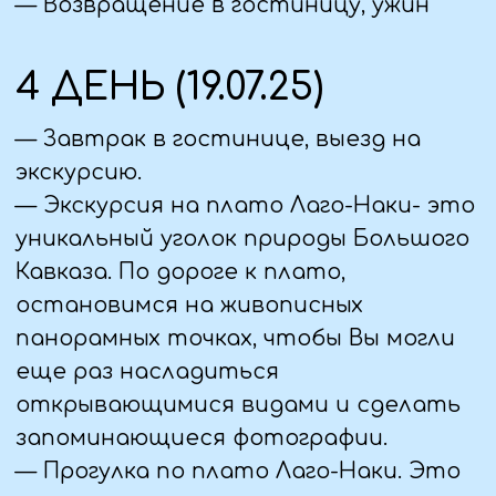
подъем на Канатной дороге на
высоту 1 км над уровнем моря.
Оттуда открываются красивейшие
панорамы, сделаем много фото и
загадаем желания в «Пещере
желаний».
— Экскурсия в ущелье реки Руфабго.
Склоны ущелья густо покрывает
буковый лес, деревья и скалы обвиты
гирляндами колхидского плюща. Вы
увидите три красивейших водопада:
Шум, Каскадный, Сердце Руфабго.
— Для желающих, за дополнительную
плату - РАФТИНГ, сплав по горной
реке Белой (от 1 800 руб, 1,5 часа, 15км).
— Посещение ДОМА МЕДА с
дегустацией: чая, меда, сыра,
медовухи и пр.
— Посещение комплекса термальных
бассейнов ВОДНАЯ РИВЬЕРА со