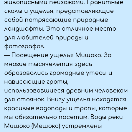
3 ДЕНЬ (18.07.25)
— Завтрак, выезд на экскурсию на
внедорожниках к Университетским
водопадам
Университетские водопады
являются одними из самых
знаменитых водопадов в
окрестностях поселка Мезмай. Это
действительно грандиозные места!
Водопад Университетский высотой
около 60 метров поразит Вас своей
мощью и масштабом.
— Устроим пикник на природе
(входит в стоимость)
— Возвращение в гостиницу, ужин
4 ДЕНЬ (19.07.25)
— Завтрак в гостинице, выезд на
экскурсию.