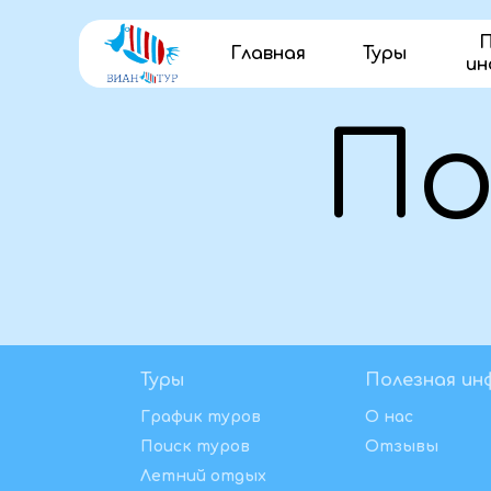
П
Главная
Туры
ин
Пои
Туры
Полезная ин
График туров
О нас
Поиск туров
Отзывы
Летний отдых