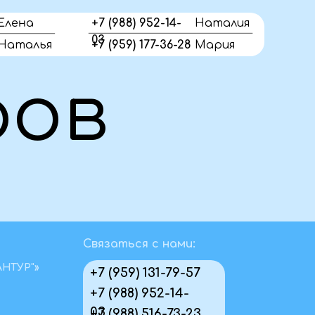
Елена
+7 (988) 952-14-
Наталия
03
Наталья
+7 (959) 177-36-28
Мария
в
Связаться с нами:
АНТУР"»
+7 (959) 131-79-57
+7 (988) 952-14-
03
+7 (988) 516-73-23