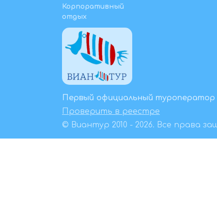
Корпоративный
отдых
Первый официальный туроператор 
Проверить в реестре
© Виантур 2010 - 2026. Все права з