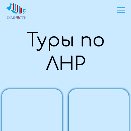
Туры по
ЛНР
Святыни родной
Патриотический
земли
экспресс
Под запрос
Под запрос