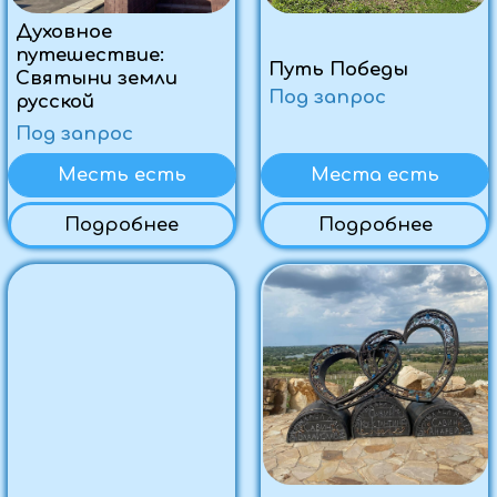
Места есть
Места есть
Подробнее
Подробнее
Знакомство с
Конный
историческими и
драйв,история и
святыми местами
творчество
Луганщины
Луганщины
Под запрос
Под запрос
Места есть
Места есть
Подробнее
Подробнее