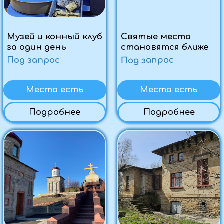
Духовное
путешествие:
Путь Победы
Святыни земли
Под запрос
русской
Под запрос
Месть есть
Места есть
Подробнее
Подробнее
Казачьи традиции и
Усадьбы
гордость русского
Мсциховского и
коня
виноделья Савиных
Под запрос
Под запрос