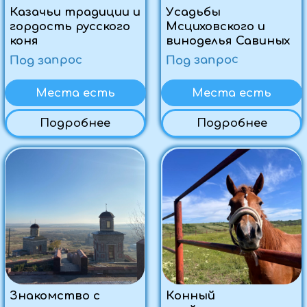
География подвига:
Саур-Могила, Миус-
фронт и Самбекские
высоты
Под запрос
Места есть
Подробнее
Связаться с нами:
+7 (959) 131-79-57
+7 (988) 952-14-03
+7 (988) 516-73-23
+7 (959) 177-36-28
Туры
info@viantur.com
График туров
Обратный звонок
Поиск туров
Летний отдых