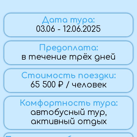
автобусный тур,
активный отдых
По вопросам бронирования:
Мария
+7 (959) 177-36-28
Группа закрыта
Программа тура
Фото с тура
Памятка
Стоимость
Программа тура:
1 ДЕНЬ (03.06.25)
— Вечерний выезд ~18:00, из Алчевска,
(Стаханов, Брянка — бесплатный