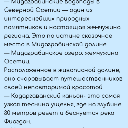
5 ДЕНЬ (07.06.25)
— Завтрак, выселение из отеля.
— Автобусная экскурсия в г. Магас –
современную столицу Ингушетии.
Посещение Башни согласия – это 100
метровая башня – современный
этнографический музей, смотровая
площадка на высоте 85 метров из
сверхстойкого стекла, с которой
открывается панорама города Магас
и окружающей территории. Обед
(доп.плата)
— Выезд в Чеченскую Республику.
Обзорная экскурсия по г. Грозный,
мечеть «Сердце Чечни», «Грозный-
сити» (подъем на смотровую
площадку).
— Цветочный парк.
— Церковь Архангела