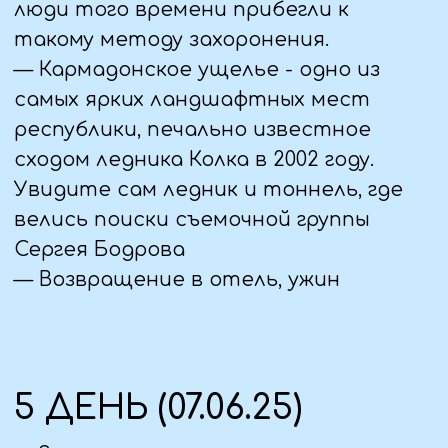
— Ужин, свободное время
6 ДЕНЬ (08.06.25)
— Завтрак
— Выезд на экскурсию на озеро
Кезеной-Ам
— Посещение местного рынка в с.
Ведено.
— Памятник легендарному Абреку
Зелимхану, чеченскому «Робин Гуду»
Экскурсия по окрестностям озера
Кезеной-Ам- самого крупного
высокогорного озера на Северном
Кавказе. По чистоте воды оно
занимает второе место в мире
после озера Байкал.
Свободное время.
— Город стражников Хой - целый
каменный город, на башне которого