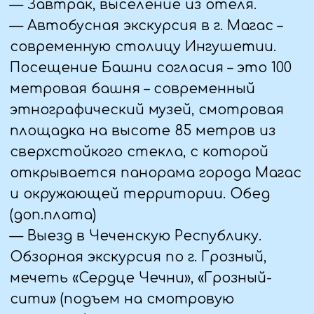
несли дозор воины, охранявшие
проход по ущелью, по которому
проходила одна из веток «Великого
шелкового пути».
— Возвращение в отель, ужин
7 ДЕНЬ (09.06.25)
— Завтрак, выселение из отеля,
выезд в республику Дагестан
— Прогулка по форелевому хозяйству
«Главрыба». Покормим уточек и
форель. Можно взять с собой
хлебушек.
— Локация «Пещера». Подвесной
мост. Пещеры, оставшиеся после
проведения исследований перед
строительством предпоследней
дамбы на реке Сулак. Горная кофейня.
— Обед в кафе за доп.плату.
Рекомендуем всем «Форель на углях» –