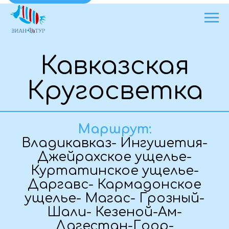
Кавказская
Кругосветка
Маршрут:
Владикавказ- Ингушетия-
Джейрахское ущелье-
Куртатинское ущелье-
Даргавс- Кармадонское
ущелье- Магас- Грозный-
Шали- Кезеной-Ам-
Дагестан-Гоор-
Ирганайское водохранилище