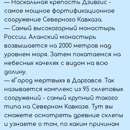
Михаила,единственный православный
храм в городе.
Прибытие в г. Шали.
— Заселение в отель
Экскурсия в мечеть «Гордость
Мусульман» г. Шали
Крупнейшая в Европе мечеть
«Гордость Мусульман» - это
поистине шедевр исламской
архитектуры, поражающий
изяществом конструкций и красотой
минаретов. Самая величественная,
самая белоснежная, самая
самая….Это все о ней..
На площади в 5 га, вокруг мечети,
разбит уникальный парк, на
территории которого находится 12
цветных фонтанов, четыре
мраморные беседки и высажено более
150 сортов роз и более 2000 деревьев
и кустарников.