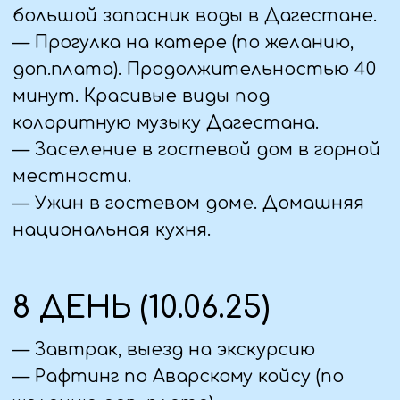
платок, поскольку в некоторых
случаях он может быть кстати.
— Соблюдайте умеренность в
макияже и украшениях.
ДЛЯ МУЖЧИН
— Выбирайте длинные брюки,
которые покрывают колени и
голеницы;
— Избегайте открытой одежды,
лучше носить рубашку или футболку
с длинными рукавами;
— Используйте спокойные и
нейтральные цвета одежды.
Избегайте яркой и вызывающей
одежды;
— Не рекомендуется носить:
короткие шорты и майки.
При посещении пляжей или бассейнов,
туристы могут носить купальники.