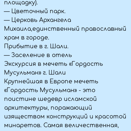
Топовое блюдо.
«Сулакская форель радужная –
цениться своими полезными
свойствами».
— Смотровая на Сулакском каньоне –
одна из визитных карточек
Дагестана. Одеваемся как при
ветреной погоде. Смотровая на
Чиркейское водохранилище – самый
большой запасник воды в Дагестане.
— Прогулка на катере (по желанию,
доп.плата). Продолжительностью 40
минут. Красивые виды под
колоритную музыку Дагестана.
— Заселение в гостевой дом в горной
местности.
— Ужин в гостевом доме. Домашняя
национальная кухня.
8 ДЕНЬ (10.06.25)