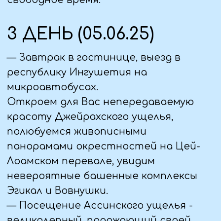
— Мидаграбинские водопады в
Северной Осетии — один из
интереснейших природных
памятников и настоящая жемчужина
региона. Это по истине сказочное
место в Мидаграбинской долине
— Мидаграбинское озеро: жемчужина
Осетии.
Расположенное в живописной долине,
оно очаровывает путешественников
своей неповторимой красотой
— Кадаргаванский каньон- это самая
узкая теснина ущелья, где на глубине
30 метров ревет и беснуется река
Фиагдон.
— Наскальная крепость Дзивгис -
самое мощное фортификационное
сооружение Северного Кавказа.
— Самый высокогорный монастырь
России. Аланский монастырь
возвышается на 2000 метров над