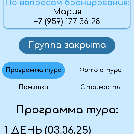
трансфер), Луганска, Краснодона,
Свердловска.
2 ДЕНЬ (04.06.25)
— Завтрак.
— Обзорная пешеходная экскурсия по
г. Владикавказ, узнаем много
интересного, увидим самые красивые
места города, познакомимся с его
историей.
— Поселение в отель, ужин,
свободное время.
3 ДЕНЬ (05.06.25)
— Завтрак в гостинице, выезд в
республику Ингушетия на
микроавтобусах.
Откроем для Вас непередаваемую
красоту Джейрахского ущелья,
полюбуемся живописными