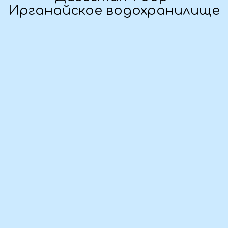
Дата тура:
03.06 - 12.06.2025
Предоплата:
в течение трёх дней
Стоимость поездки:
65 500 ₽ / человек
Комфортность тура: