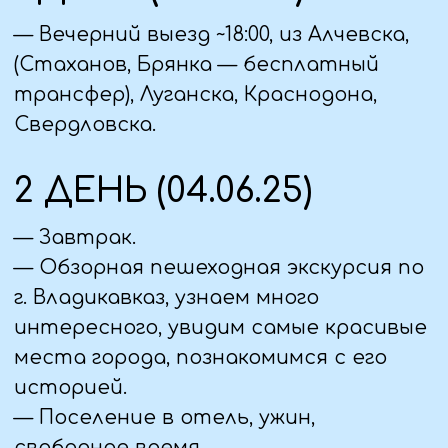
панорамами окрестностей на Цей-
Лоамском перевале, увидим
невероятные башенные комплексы
Эгикал и Вовнушки.
— Посещение Ассинского ущелья -
великолепный, поражающий своей
красотой каньон, окутанный
тайнами. Когда-то вдоль Ассинского
ущелья проходило одно из
ответвлений Великого Шелкового
пути.
— Обед
— Смотровые площадки.
— Возвращение в гостиницу, ужин
4 ДЕНЬ (06.06.25)
— Завтрак
Выезд на экскурсию на внедорожниках.
— Куртатинское ущелье