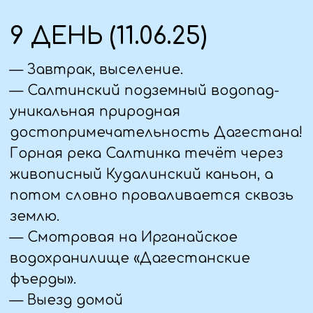
одежду. Оптимальным вариантом
будет выбрать умеренные модели,
которые сохраняют элегантность и
скромность.
Соблюдайте меру
: Хотя важно
соблюдать определенные правила
дресс-кода, не забывайте, что вы на
экскурсии и хотите комфортно
провести время. Поэтому выбирайте
такую одежду, в которой вы будете
чувствовать себя свободно, но не
вызывать негативное внимание.
Избегайте слишком откровенных
нарядов или одежды с яркими
надписями.