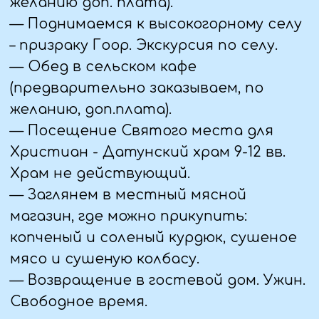
Однако, стоит выбирать модели,
которые не являются слишком
откровенными или провокационными.
— Загар без верхней части
купальника запрещен. В Дагестане
принято покрывать плечи, поэтому
не рекомендуется загорать на пляже
без верхней части купальника.
— Женщинам рекомендуется носить
купальник, покрывающий большую
часть тела, или накидку-парео
поверх купальника.
— Следите за длиной пляжной
одежды. Длина пляжных туник, шорт и
шортиков не должна быть слишком
короткой. Рекомендуется выбирать
модели, которые закрывают колени.
— На пляжах Дагестана не
рекомендуется носить откровенные
купальники, разрезы на пляжной
одежде или слишком обтягивающую