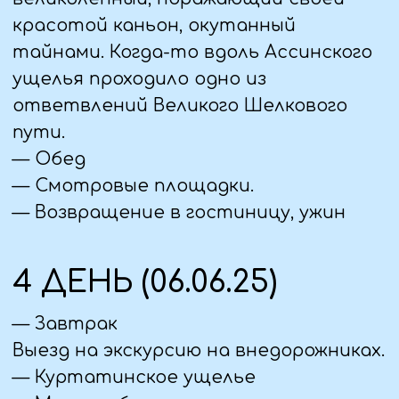
уровнем моря. Затем покатаемся на
небесных качелях с видом на всю
долину.
— «Город мертвых» в Даргавсе. Так
называется комплекс из 95 склеповых
сооружений - самый крупный такого
типа на Северном Кавказе. Тут вы
сможете осмотреть древние склепы
и узнаете о том, по каким причинам
люди того времени прибегли к
такому методу захоронения.
— Кармадонское ущелье - одно из
самых ярких ландшафтных мест
республики, печально известное
сходом ледника Колка в 2002 году.
Увидите сам ледник и тоннель, где
велись поиски съемочной группы
Сергея Бодрова
— Возвращение в отель, ужин