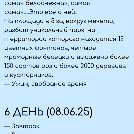
— Завтрак, выезд на экскурсию
— Рафтинг по Аварскому койсу (по
желанию доп. плата).
— Поднимаемся к высокогорному селу
– призраку Гоор. Экскурсия по селу.
— Обед в сельском кафе
(предварительно заказываем, по
желанию, доп.плата).
— Посещение Святого места для
Христиан - Датунский храм 9-12 вв.
Храм не действующий.
— Заглянем в местный мясной
магазин, где можно прикупить:
копченый и соленый курдюк, сушеное
мясо и сушеную колбасу.
— Возвращение в гостевой дом. Ужин.
Свободное время.
9 ДЕНЬ (11.06.25)