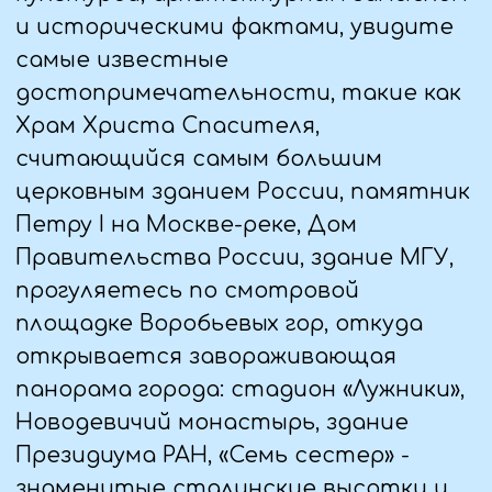
— Трансфер в отель. Размещение.
Свободное время.
3 ДЕНЬ (06.01.25)
— Завтрак в гостинице. Встреча с
гидом.
— Экскурсия по Красной площади -
знакомство с историей и
архитектурными шедеврами главной
площади России: Покровским собором
(Храмом Василия Блаженного), зданием
Исторического музея, Мавзолеем,
ГУМом, Лобным местом, памятником
Минину и Пожарскому, а также
Спасской башней, по часам которой
сверяет время вся страна.
— Экскурсия-прогулка по
Александровскому саду, на
территории которого можно