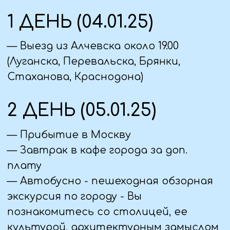
площадке Воробьевых гор, откуда
открывается завораживающая
панорама города: стадион «Лужники»,
Новодевичий монастырь, здание
Президиума РАН, «Семь сестер» -
знаменитые сталинские высотки и
многое другое.
— Экскурсия-прогулка по Москва-
Сити – ультрасовременному
деловому кварталу города: мы не
только полюбуемся
Краснопресненской набережной,
торгово-пешеходным мостом
«Багратион», осмотрим «Древо
жизни» Эрнста Неизвестного, но и
услышим интересные истории о
небоскребах Москва-Сити, один из
которых – башня «Федерация» –
является в настоящее время самым
высоким в Европе.
— Обед в кафе города