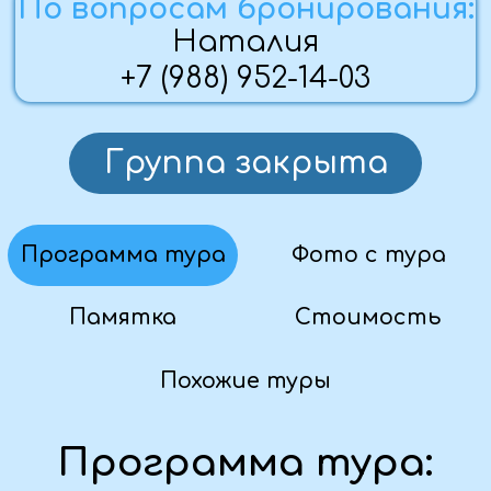
— Выезд из Алчевска около 19.00
(Луганска, Перевальска, Брянки,
Стаханова, Краснодона)
2 ДЕНЬ (05.01.25)
— Прибытие в Москву
— Завтрак в кафе города за доп.
плату
— Автобусно - пешеходная обзорная
экскурсия по городу - Вы
познакомитесь со столицей, ее
культурой, архитектурным замыслом
и историческими фактами, увидите
самые известные
достопримечательности, такие как
Храм Христа Спасителя,
считающийся самым большим
церковным зданием России, памятник
Петру I на Москве-реке, Дом
Правительства России, здание МГУ,
прогуляетесь по смотровой