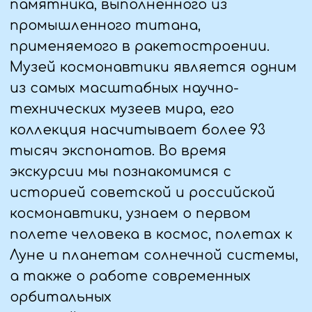
влаги и ветра, а также дышащие,
чтобы избежать перегрева.
•легкая, но теплая верхняя одежда —
куртка с утеплителем. Не берите с
собой пальто, чтобы не мокнуть по
дождём.
•флисовая кофта/ толстовка/свитер
и тд.
•брюки/джинсы и тд.
•головной убор — шапка, перчатки,
шарф.
•теплые и удобные ботинки или
кроссовки на низком каблуке, носки.
Главное – быть готовым к любым
погодным условиям и наслаждаться
прогулками!