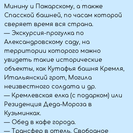
Музей космонавтики является одним
из самых масштабных научно-
технических музеев мира, его
коллекция насчитывает более 93
тысяч экспонатов. Во время
экскурсии мы познакомимся с
историей советской и российской
космонавтики, узнаем о первом
полете человека в космос, полетах к
Луне и планетам солнечной системы,
а также о работе современных
орбитальных
станций и международном
сотрудничестве в космосе.
— Свободное время на ВДНХ.
— Отправление домой
5 ДЕНЬ (08.01.25)
— Прибытие в Алчевск ( Луганск,