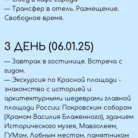
национального парка – лосем. Лось –
могучий и благородный хозяин нашего
леса, самый крупный представитель
из семейства оленевых. Вы узнаете о
среде обитания, образе жизни,
особенностях поведения лосей.
Познакомитесь с копытными
обитателями вольерного комплекса -
ланями, маралами, пятнистыми
oленями и кабанами. Рассказ о
научной деятельности
национального парка, направленной
на сохранение и изучение популяции
пятнистых оленей.
— Обед в кафе города.
— Экскурсия в Музей космонавтики,
расположенный внутри монумента
«Покорителям космоса» – уникального
памятника, выполненного из
промышленного титана,
применяемого в ракетостроении.