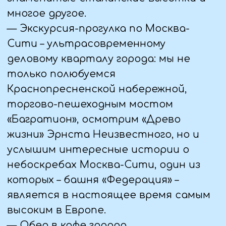
увидеть такие исторические
объекты, как Кутафья башня Кремля,
Итальянский грот, Могила
неизвестного солдата и др.
— Кремлевская елка (с подарком) или
Резиденция Деда-Мороза в
Кузьминках.
— Обед в кафе города.
— Трансфер в отель. Свободное
время.
4 ДЕНЬ (07.01.25)
— Завтрак в гостинице.
Освобождение номеров. Встреча с
гидом. Посадка в автобус с вещами.
— Эко-парк Лосиный остров.
Экскурсия-прогулка по эко-тропе с
посещением Лосиной биостанции.
Вас ждёт знакомство с символом