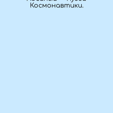
Дата тура:
04.01.2025 - 08.01.2025
Предоплата:
в течение трёх дней
Стоимость поездки:
29 000 ₽ / человек
Комфортность тура: