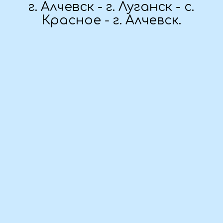
Дата тура:
под запрос
Стоимость поездки:
под запрос
По вопросам бронирования:
Вера
+7 (959) 126-76-98