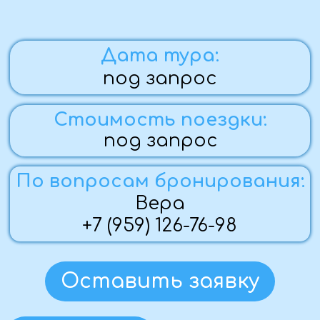
Оставить заявку
Программа тура
Фото с тура
Стоимость
Программа тура:
1 ДЕНЬ
— 9:00 Сбор группы в г. Алчевске.
— 10:00 - 13:00 обзорная экскурсия по г.
Луганску, с посещением одного из музеев на
выбор.
— 13:00 Обед.
— 14:00 с.Красное. Свято-Введенский храм.
Был построен в 1890 году. На его
территории находиться нагорный храм
Воскресения Господня, к которому ведет
лестница из 350 ступеней, обрамленная
пятью часовнями, получившие названия по
дням Страстной седмицы.