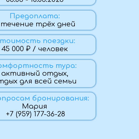
 трёх дней
ь поездки:
 / человек
ость тура:
й отдых,
 всей семьи
бронирования:
рия
 177-36-28