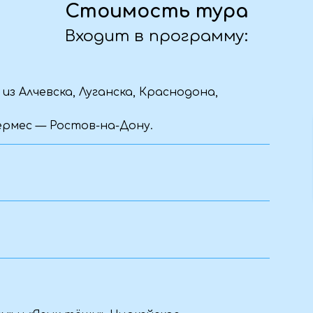
Язык тёщи», Чиркейское
 Джума-мечеть.
 моря.
ербенте.
его тура.
х впечатлений!
Уточняем детали