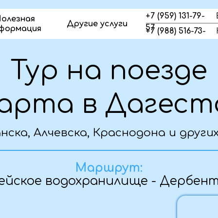
+7 (959) 131-79-
олезная
Другие услуги
57
формация
+7 (988) 516-73-
23
ур на поезде
рта в Дагестане
а, Алчевска, Краснодона и других городо
сновная информация о туре
Маршрут:
ское водохранилище - Дербент - Креп
Дата
06.03 - 
Предо