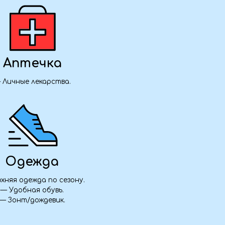
а
 сезону.
вь.
ик.
₽ / человек
ата 50%
Группа закрыта