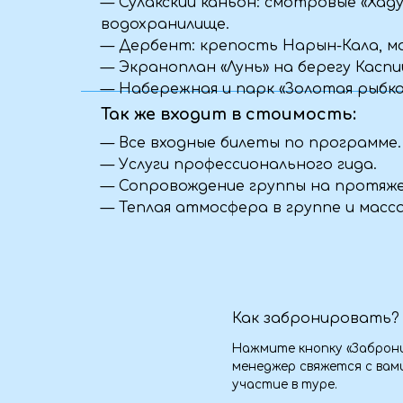
Нажмите кнопку «Забронировать
менеджер свяжется с вами, что
участие в туре.
Что взять для длительной
Возьмите с собой воду, перекус, 
подушку для сна, зарядные устр
рекомендуемых вещей мы также 
Можете ли вы организоват
Да, мы с удовольствием разраб
вашей команды. Учитываем поже
размещению и активности. Свяж
Я передумал(а), что делат
Если ваши планы изменились — к
постараемся найти удобное реш
предложить замену даты или пом
от условий конкретной поездки.