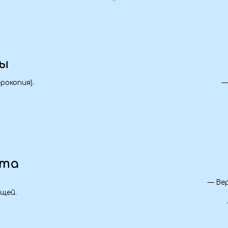
Одежд
— Верхняя одежда по
— Удобная обу
— Зонт/дождев
Стоимость тура
Входит в программу:
евска, Луганска, Краснодона,
45 000 
— Ростов-на-Дону.
Предопл