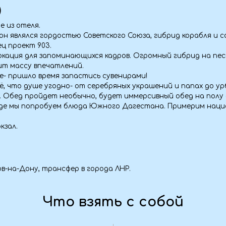
ну, трансфер в города ЛНР.
Что взять с собой
Аптечк
).
— Личные лекар