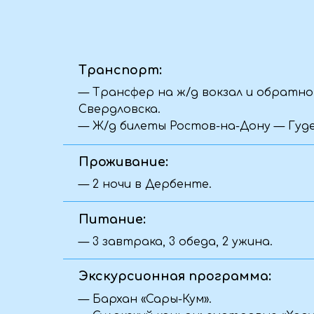
— 3 завтрака, 3 обеда, 2 ужина.
Экскурсионная программа:
— Бархан «Сары-Кум».
— Сулакский каньон: смотровые «Хадум» и «
водохранилище.
— Дербент: крепость Нарын-Кала, магалы,
— Экраноплан «Лунь» на берегу Каспийского
— Набережная и парк «Золотая рыбка» в Д
Так же входит в стоимость:
— Все входные билеты по программе.
— Услуги профессионального гида.
— Сопровождение группы на протяжении вс
— Теплая атмосфера в группе и масса новы
Как забронировать?