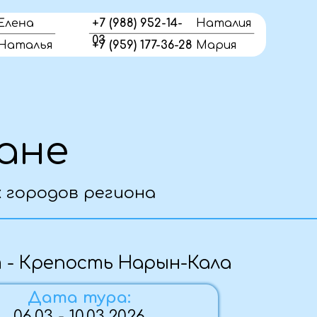
Елена
+7 (988) 952-14-
Наталия
03
Наталья
+7 (959) 177-36-28
Мария
в региона
ость Нарын-Кала
 тура:
10.03.2026
плата: