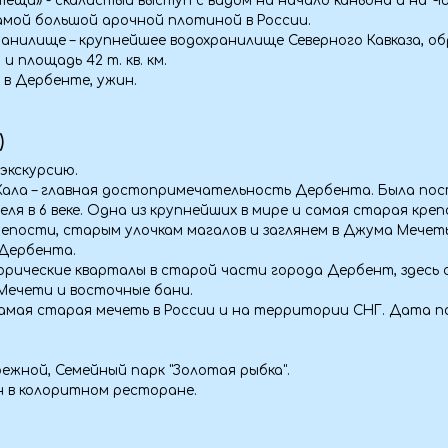
сию.
главная достопримечательность Дербента. Была построена по при
веке. Одна из крупнейших в мире и самая старая крепость в России.
, старым улочкам магалов и заглянем в Джума Мечеть, узнаем тайн
та.
ие кварталы в старой части города Дербент, здесь сохранились
 и восточные бани.
арая мечеть в России и на территории СНГ. Дата постройки 733-
Семейный парк "Золотая рыбка".
оритном ресторане.
еля.
ялся гордостью Советского Союза, гибрид корабля и самолета. Сове
т 903.
для запоминающихся кадров. Огромный гибрид на песке Каспийског
у впечатлений.
ло время запастись сувенирами!
душе угодно- от серебряных украшений и папах до урбеча и специй!
пройдет необычно, будет иммерсивный обед на полу (стол 30 см) н
 попробуем блюда Южного Дагестана. Примерим национальную оде