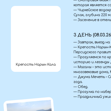
— Завтрак, выезд на экскур
— Крепость Нарын-Кала – 
Персидского правителя в 6 
— Прогуляемся по крепости
историю и легенды Дербен
Крепость Нарын Кала
— Магалы – это историческ
многовековые дома, Мечети
— Джума Мечеть – Самая ст
года.
— Обед.
— Прогулка по набережной, 
— Праздничный ужин в кол
4 ДЕНЬ (09.03.26)
— Завтрак, выселение из от
— Экраноплан Лунь, он явл
ударный ракетоносец проек
— Еще одна супер-локация 
удивит Вас и оставит масс
— Шоппинг на базаре- приш
Здесь Вы найдете всё, что 
Бархан Сары-Кум
— Обед в этно-доме. Обед 
удобных подушках, где мы