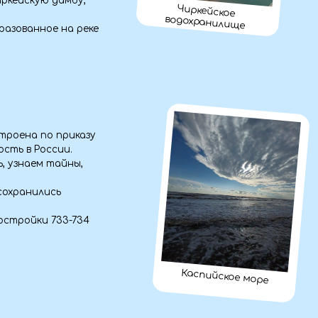
казу
ы,
734
Каспийское море
тский
о моря
а
жду