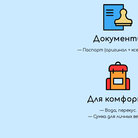
Для комфорта
— Вода, перекус.
— Сумка для личных вещей.
Транспорт:
— Трансфер на ж/д вокзал и обратно из Алч
Свердловска.
— Ж/д билеты Ростов-на-Дону — Гудермес 
Проживание:
— 2 ночи в Дербенте.
Питание: