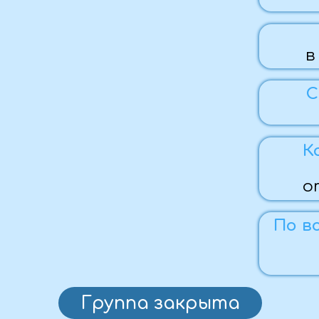
в течение
Стоимост
45 000 ₽
Комфортн
активны
отдых для
По вопросам 
Ма
+7 (959)
Группа закрыта
Программа тура: