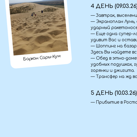
горянки и джигита.
— Трансфер на жд вокзал.
5 ДЕНЬ (10.03.26)
— Прибытие в Ростов-на-До
Документы
— Паспорт (оригинал + ксерокопия