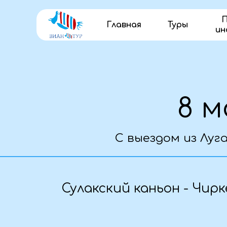
П
Главная
Туры
ин
Т
8 ма
С выездом из Луганск
О
Сулакский каньон - Чиркей