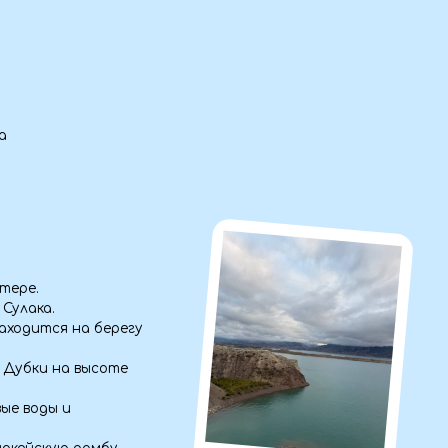
ерегу
оте
у,
Чиркейское
водохранилище
реке