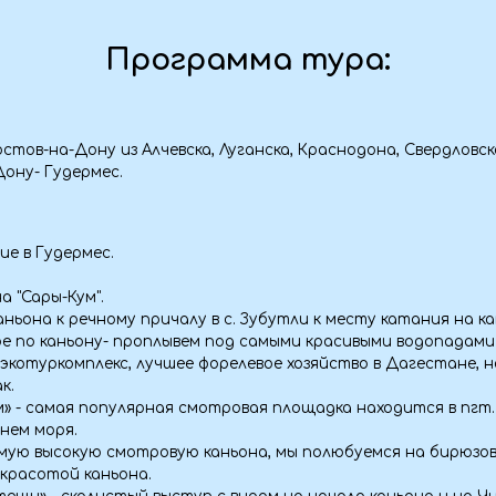
-Дону из Алчевска, Луганска, Краснодона, Свердловска
удермес.
ермес.
-Кум".
 речному причалу в с. Зубутли к месту катания на катере.
аньону- проплывем под самыми красивыми водопадами Сулака.
комплекс, лучшее форелевое хозяйство в Дагестане, находится на б
ая популярная смотровая площадка находится в пгт. Дубки на выс
ря.
окую смотровую каньона, мы полюбуемся на бирюзовые воды и
ой каньона.
 скалистый выступ с видом на начало каньона и на Чиркейскую дамб
льшой арочной плотиной в России.
е – крупнейшее водохранилище Северного Кавказа, образованное на 
дь 42 т. кв. км.
енте, ужин.