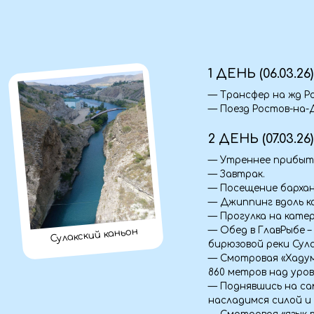
— Трансфер на жд Ростов-на
— Поезд Ростов-на-Дону- Г
2 ДЕНЬ (07.03.26)
— Утреннее прибытие в Гуд
— Завтрак.
— Посещение бархана "Сары
— Джиппинг вдоль каньона к
— Прогулка на катере по к
— Обед в ГлавРыбе – экотур
Сулакский каньон
бирюзовой реки Сулак.
— Смотровая «Хадум» - сам
860 метров над уровнем мо
— Поднявшись на самую выс
насладимся силой и красот
— Смотровая «язык тещи» -
которая является самой бо
— Чиркейское водохранилищ
Сулак, глубина 220 м. и площа
— Заселение в отель в Дерб
3 ДЕНЬ (08.03.26)