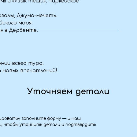
», заполните форму — и наш
бы уточнить детали и подтвердить
 дороги
удобную одежду и обувь, плед или
ойства и личные вещи. Полный список
высылаем после бронирования.
ь для нас корпоративный тур?
отаем индивидуальную программу для
лания по маршруту, питанию,
итесь с нами — обсудим детали.
ь?
ак можно скорее свяжитесь с нами. Мы
ение: вернуть часть суммы,
очь с переносом тура — всё зависит