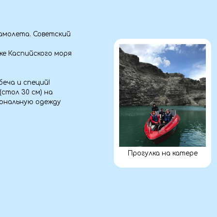
Прогулка на катере
а
ства.