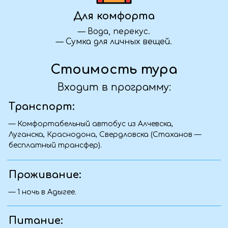
Да, мы с удовольствием разработаем
индивидуальную программу для вашей
команды. Учитываем пожелания по
маршруту, питанию, размещению и
активности. Свяжитесь с нами — обсудим
детали.
Я передумал(а), что делать?
Если ваши планы изменились — как можно
скорее свяжитесь с нами. Мы постараемся
найти удобное решение: вернуть часть
суммы, предложить замену даты или
помочь с переносом тура — всё зависит от
условий конкретной поездки.
С какого возраста можно ехать с
ребёнком?
Обычно мы принимаем детей от 5 лет,
если это не активный тур. Для некоторых
поездок возможны исключения. Уточните
возрастные ограничения у менеджера при
бронировании — поможем подобрать