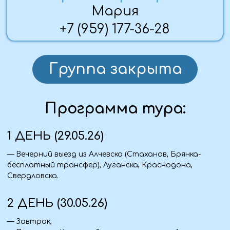
ущелья густо покрывает буковый лес, деревья и скалы
обвиты гирляндами колхидского плюща.
Вы увидите три красивейших водопада: Шум,
Каскадный, Сердце Руфабго.
— Посещение ДОМА МЕДА с дегустацией: чая, меда,
сыра и пр.
— Посещение комплекса термальных бассейнов. Три
бассейна с термальной и пресной водой. Лучшее
завершения дня и лучший способ оздоровиться!
— Ужин
— Заселение в гостиницу.
3 ДЕНЬ (31.05.26)
— Завтрак в гостинице, выселение
— Экскурсия на плато Лаго-Наки. Высокогорное
плато Лаго-Наки – уникальный уголок природы