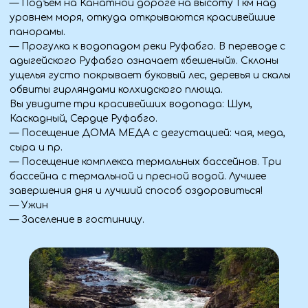
Большого Кавказа.
По дороге к плато, остановимся на живописных
панорамных точках, чтобы Вы могли еще раз
насладиться открывающимися видами и сделать
запоминающиеся фотографии.
— Посещение Азишской пещеры. (по желанию за доп.
плату)
Пещера своими величественными залами с
многовековыми сталактитами и сталагмитами,
подземной рекой и удивительными историями их
многовековой жизни. Микроклимат внутри пещеры
обладает антибактериальными свойствами и имеет
постоянную температуру 4 С° и повышенную
влажность. Общая площадь пещеры 690 метров.
— Участие в увлекательном мастер-классе по
созданию Адыгейского сыра и халюжи, на котором Вы
узнаете секреты местных сыроделов и познакомитесь
с культурой и национальными традициями адыгов, с
дальнейшей дегустацией и приветственным ужином.
— Выезд обратно домой.