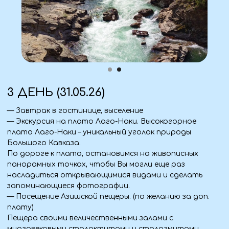
4 ДЕНЬ (01.06.26)
— Возвращение утром в Алчевск, Луганск, Краснодон.
Что взять с собой
Документы
— Паспорт (оригинал + ксерокопия).
Аптечка
— Личные лекарства.