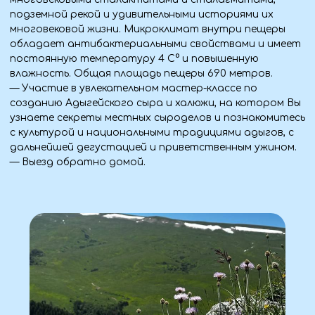
Одежда
— Верхняя одежда по сезону.
— Удобная обувь.
— Зонт/дождевик.
Для комфорта
— Вода, перекус.
— Сумка для личных вещей.
Стоимость тура
Входит в программу:
Транспорт:
— Комфортабельный автобус из Алчевска,
Луганска, Краснодона, Свердловска (Стаханов —
бесплатный трансфер).
Проживание: