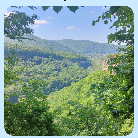
Дата тура:
29.05 - 01.06.2026
Предоплата:
в течение трёх дней
Стоимость поездки:
20 500 ₽ / человек
Комфортность тура:
автобусный тур,
тур для всей семьи,