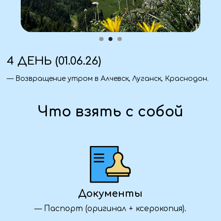
— 1 ночь в Адыгее.
Питание:
— 2 завтрака, 1 ужин.
Экскурсионная программа:
— Подъем на канатной дороге.
— Водопады реки Руфабго.
— Плато Лаго-Наки с панорамными точками.
— Посещение термальных бассейнов.
Так же входит в стоимость:
— Все входные билеты по программе.
— Сопровождение гида.
— Полная организация маршрута и круглосуточная
поддержка сопровождающего.
— Теплая атмосфера в группе и масса новых
впечатлений!
Дополнительно (по желанию):
— Посещение Азишской пещеры (1000 руб./чел.)
20 500 ₽ / человек