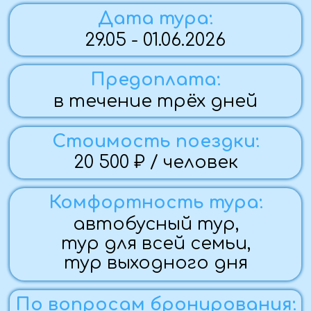
тур выходного дня
По вопросам бронирования:
Мария
+7 (959) 177-36-28
Группа закрыта
Программа тура:
1 ДЕНЬ (29.05.26)
— Вечерний выезд из Алчевска (Стаханов, Брянка-
бесплатный трансфер), Луганска, Краснодона,
Свердловска.
2 ДЕНЬ (30.05.26)
— Завтрак,
— Подъем на Канатной дороге на высоту 1 км над
уровнем моря, откуда открываются красивейшие
панорамы.
— Прогулка к водопадом реки Руфабго. В переводе с
адыгейского Руфабго означает «бешеный». Склоны