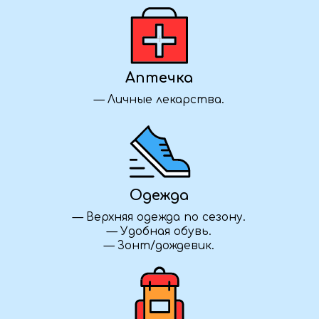
Предоплата 50%
Группа закрыта
Уточняем детали
Как забронировать?
Нажмите кнопку «Забронировать»,
заполните форму — и наш менеджер
свяжется с вами, чтобы уточнить детали
и подтвердить участие в туре.
Что взять для длительной дороги?
Возьмите с собой воду, перекус, удобную
одежду и обувь, плед или подушку для сна,
зарядные устройства и личные вещи.
Полный список рекомендуемых вещей мы
также высылаем после бронирования.
Можете ли вы организовать для нас
корпоративный тур?