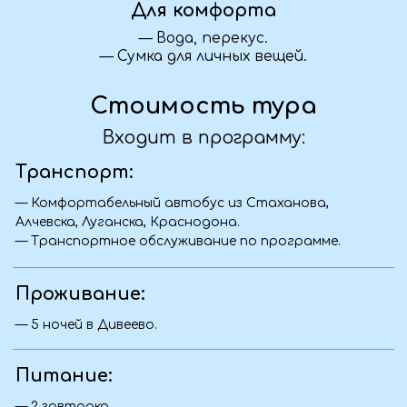
Что взять для длительной дороги?
Возьмите с собой воду, перекус, удобную
одежду и обувь, плед или подушку для сна,
зарядные устройства и личные вещи.
Полный список рекомендуемых вещей мы
также высылаем после бронирования.
Можете ли вы организовать для нас
корпоративный тур?
Да, мы с удовольствием разработаем
индивидуальную программу для вашей
команды. Учитываем пожелания по
маршруту, питанию, размещению и
активности. Свяжитесь с нами — обсудим
детали.
Я передумал(а), что делать?
Если ваши планы изменились — как можно
скорее свяжитесь с нами. Мы постараемся
найти удобное решение: вернуть часть
суммы, предложить замену даты или
помочь с переносом тура — всё зависит от