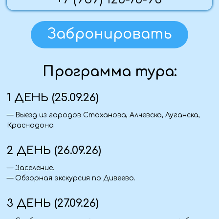
— Завтрак ( входит в стоимость).
— Выезд на экскурсию в Арзамас.
5 ДЕНЬ (29.09.26)
— Завтрак ( входит в стоимость).
— Выезд на экскурсию в Муром.
6 ДЕНЬ (30.09.26)
— Свободный день.
7 ДЕНЬ (01.09.26)
— Завтрак.
— 12.00 - Выезд в самый известный и почитаемый в
народе источник – преподобного Серафима
Саровского близ поселка Цыгановка.
— Отъезд домой.
8 ДЕНЬ (02.09.26)
— Приезд домой
Что взять с собой