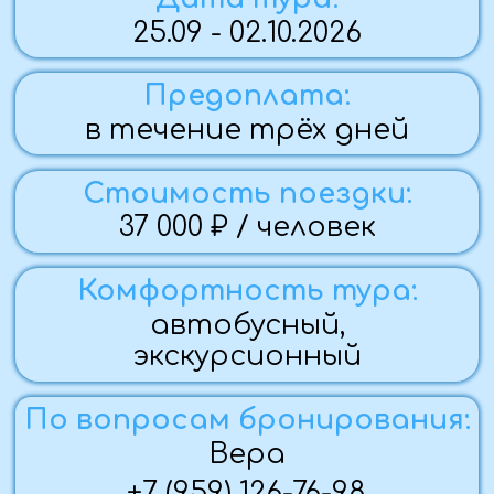
По вопросам бронирования:
Вера
+7 (959) 126-76-98
Забронировать
Программа тура:
1 ДЕНЬ (25.09.26)
— Выезд из городов Стаханова, Алчевска, Луганска,
Краснодона
2 ДЕНЬ (26.09.26)
— Заселение.
— Обзорная экскурсия по Дивеево.
3 ДЕНЬ (27.09.26)
— Свободное время - утренняя воскресная служба.
— 14:00- Выезд в Суворово.
4 ДЕНЬ (28.09.26)