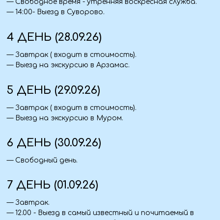
Документы
— Паспорт (оригинал + ксерокопия).
Аптечка
— Личные лекарства.
Одежда
— Верхняя одежда по сезону.
— Удобная обувь.
— Зонт/дождевик.