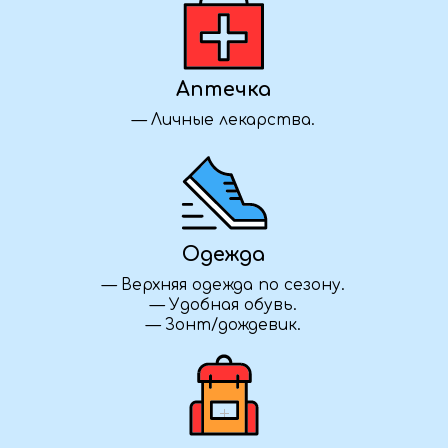
Саровского.
Так же входит в стоимость:
— Все входные билеты по программе.
— Полная организация маршрута и круглосуточная
поддержка сопровождающего.
— Теплая атмосфера в группе и масса новых
впечатлений!
37 000 ₽ / человек
Предоплата 50%
Забронировать
Уточняем детали
Как забронировать?
Нажмите кнопку «Забронировать»,
заполните форму — и наш менеджер
свяжется с вами, чтобы уточнить детали
и подтвердить участие в туре.