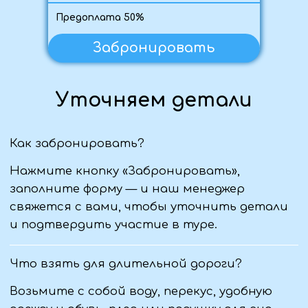
График туров
Обратный звонок
Поиск туров
Летний отдых
Корпоративный
отдых
Полезная информация
О нас
Отзывы
Юридическая информация:
ООО «Туристическая компания "ВИАНТУР"»
ИНН 9406016022
ОГРН 1259400002344
Политика конфиденциальности
Пользовательское соглашение
Первый официальный туроператор в ЛНР
Проверить в реестре
© Виантур 2010 - 2026. Все права защищены