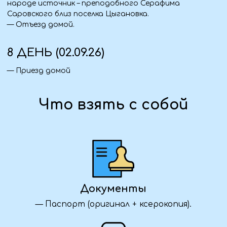
Для комфорта
— Вода, перекус.
— Сумка для личных вещей.
Стоимость тура
Входит в программу:
Транспорт:
— Комфортабельный автобус из Стаханова,
Алчевска, Луганска, Краснодона.
— Транспортное обслуживание по программе.
Проживание:
— 5 ночей в Дивеево.
Питание:
— 2 завтрака.
Экскурсионная программа:
— Обзорная экскурсия по Дивеево.
— Экскурсия в Суворово.
— Экскурсия в Арзамас.
— Экскурсия в Муром.
— Посещение источника преподобного Серафима