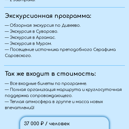
условий конкретной поездки.
С какого возраста можно ехать с
ребёнком?
Обычно мы принимаем детей от 5 лет,
если это не активный тур. Для некоторых
поездок возможны исключения. Уточните
возрастные ограничения у менеджера при
бронировании — поможем подобрать
подходящий тур.
Фото с тура
Связаться с нами:
+7 (959) 131-79-57
+7 (988) 952-14-03
+7 (988) 516-73-23
+7 (959) 177-36-28
Туры
info@viantur.com