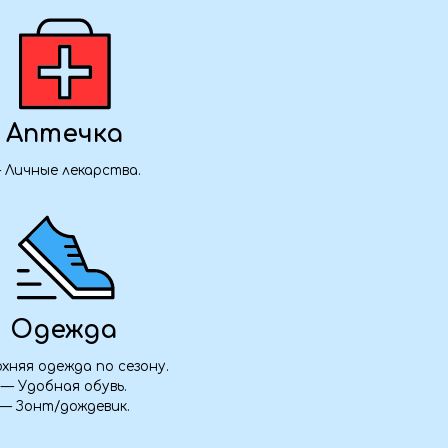
а
 сезону.
вь.
ик.
₽ / человек
ата 50%
Забронировать