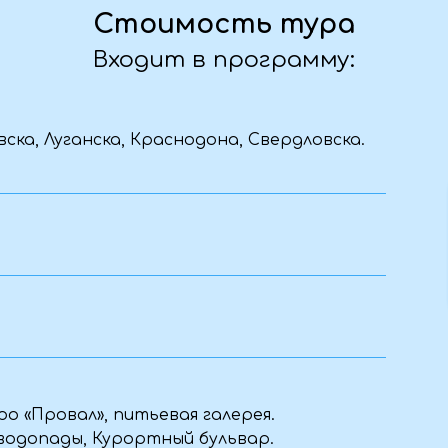
овал», питьевая галерея.
ады, Курортный бульвар.
комплекс Петра и Павла.
о, бюветы.
ан, Эмир и Тузлук-Шапа, ущелье
.
суточная поддержка сопровождающего.
х впечатлений!
Уточняем детали