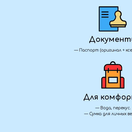
Для комфорта
— Вода, перекус.
— Сумка для личных вещей.
Транспорт:
— Комфортабельный автобус из Алчевска, Л
— Джипинг в урочище Джилы-Су.
Проживание:
— 3 ночи в Пятигорске.
Питание: