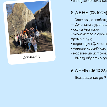
• нарзанные источники.
Джилы-Су
— Выезд обратно домой.
6 ДЕНЬ (06.10.26)
— Возвращение до 9 утра.
Документы
— Паспорт (оригинал + ксерокопия