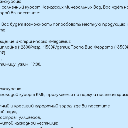
(~2300₽/взр, ~1500₽/дети); Тропа Виа Феррата (~3500₽); Комбо
ужин ~19:00.
сию.
й курорт КМВ, прогуляемся по парку и посетим храмовый комплекс
красивый курортный город, где Вы посетите:
;
 Гулливеров;
каскадной лестнице;
скульптурной композиции «Знаки зодиака».
омеров.
-Су, проедем по самой живописной дороге России с видом на Эльбр
они настолько привыкли к гостям, что с удовольствием берут угоще
», Тузлук-Шапа — каждый со своим характером;
на замков») — причудливые скальные останцы;