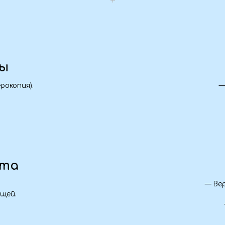
Одежд
— Верхняя одежда по
— Удобная обу
— Зонт/дождев
Стоимость тура
Входит в программу:
уганска, Краснодона, Свердловска.
41 000 
Предопл