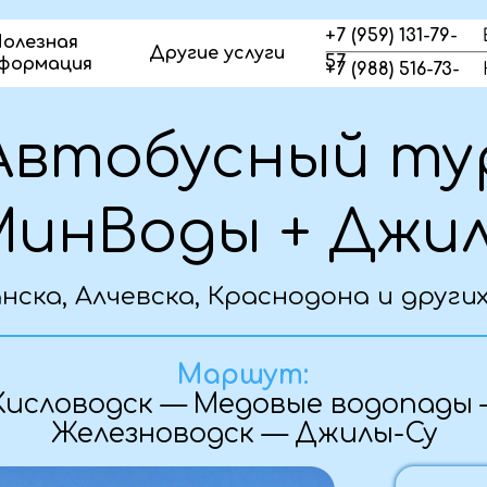
+7 (959) 131-79-
олезная
Другие услуги
57
формация
+7 (988) 516-73-
23
тобусный тур
нВоды + Джилы-С
а, Алчевска, Краснодона и других городо
сновная информация о туре
Маршут:
оводск — Медовые водопады — Ессен
Железноводск — Джилы-Су
Дата
01.10 - 