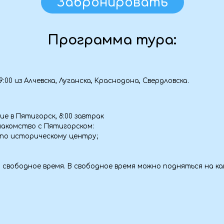
 Алчевска, Луганска, Краснодона, Свердловска.
игорск, 8:00 завтрак
тво с Пятигорском:
торическому центру;
дное время. В свободное время можно подняться на канатной дорог
сию.
чный курорт Кавказских Минеральных Вод, Вас ждёт насыщенная об
ы посетите:
удет возможность попробовать местную продукцию: мед, чай, варен
 Экстрим-парка «Медовый»: