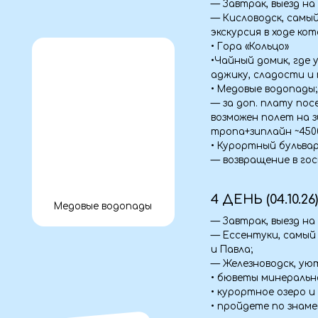
возможен полет на зиплайне 
тропа+зиплайн ~4500₽)
• Курортный бульвар;
— возвращение в гостиницу, 
4 ДЕНЬ (04.10.26)
Медовые водопады
— Завтрак, выезд на экскур
— Ессентуки, самый молодо
и Павла;
— Железноводск, уютный и 
• бюветы минеральной воды
• курортное озеро и остров
• пройдете по знаменитой 
• загадаете желание возле 
5 ДЕНЬ (05.10.26)
— Завтрак, освобождение н
— Джипинг в урочище Джилы
• скалы Аватары;
• знакомство с сусликами, 
прямо с рук;
• водопады «Султан», «Эмир
• ущелье Кара-Кулак («Доли