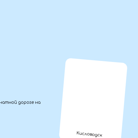
е на
Кисловодск
зорная
ье,