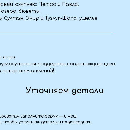
», заполните форму — и наш
бы уточнить детали и подтвердить
 дороги?
удобную одежду и обувь, плед или
ойства и личные вещи. Полный список
высылаем после бронирования.
ь для нас корпоративный тур?
отаем индивидуальную программу для
лания по маршруту, питанию,
итесь с нами — обсудим детали.
ь?
ак можно скорее свяжитесь с нами. Мы
ение: вернуть часть суммы,
очь с переносом тура — всё зависит