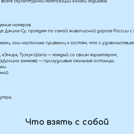
Что взять с собой
Аптечк
).
— Личные лекар