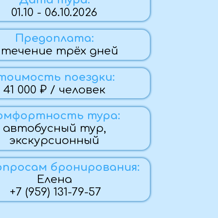
плата:
 трёх дней
 поездки:
 / человек
ость тура:
ный тур,
сионный
бронирования:
ена
 131-79-57