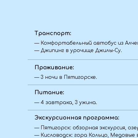
— 4 завтрака, 3 ужина.
Экскурсионная программа:
— Пятигорск: обзорная экскурсия, озеро «Пр
— Кисловодск: гора Кольцо, Медовые водоп
— Ессентуки: прогулка по парку, храмовый 
— Железноводск: каскадная лестница, озер
— Джилы-Су: скалы Аватары, водопады Султ
Кара-Кулак, нарзанные источники.
Так же входит в стоимость:
— Все входные билеты по программе.
— Сопровождение профессионального гида
— Полная организация маршрута и кругло
— Теплая атмосфера в группе и масса новы
Как забронировать?