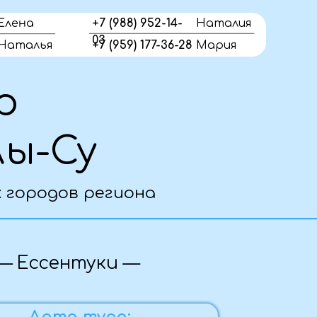
Елена
+7 (988) 952-14-
Наталия
03
Наталья
+7 (959) 177-36-28
Мария
у
в региона
туки —
 тура:
06.10.2026