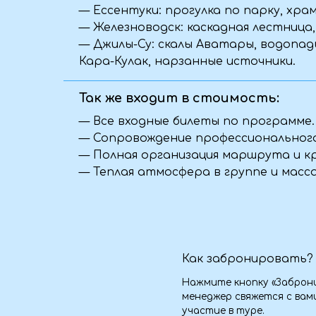
Нажмите кнопку «Забронировать
менеджер свяжется с вами, что
участие в туре.
Что взять для длительной
Возьмите с собой воду, перекус, 
подушку для сна, зарядные устр
рекомендуемых вещей мы также 
Можете ли вы организоват
Да, мы с удовольствием разраб
вашей команды. Учитываем поже
размещению и активности. Свяж
Я передумал(а), что делат
Если ваши планы изменились — к
постараемся найти удобное реш
предложить замену даты или пом
от условий конкретной поездки.