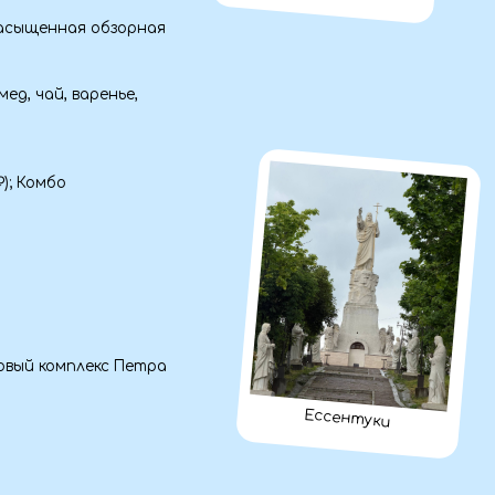
 Петра
Ессентуки
ус:
ние