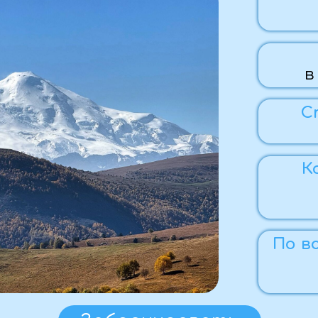
Предо
в течение
Стоимость
41 000 ₽
Комфортн
автобус
экскур
По вопросам 
Ел
+7 (959)
Забронировать
Программа тура: