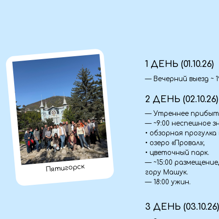
1 ДЕНЬ (01.10.26)
— Вечерний выезд ~ 19:00 из
2 ДЕНЬ (02.10.26)
— Утреннее прибытие в Пят
— ~9:00 неспешное знакомс
• обзорная прогулка по ис
• озеро «Провал»;
• цветочный парк.
— ~15:00 размещение, свобо
Пятигорск
гору Машук.
— 18:00 ужин.
3 ДЕНЬ (03.10.26)
— Завтрак, выезд на экскур
— Кисловодск, самый солне
экскурсия в ходе которой В
• Гора «Кольцо»
•Чайный домик, где у Вас б
аджику, сладости и тд.
• Медовые водопады;
— за доп. плату посещение