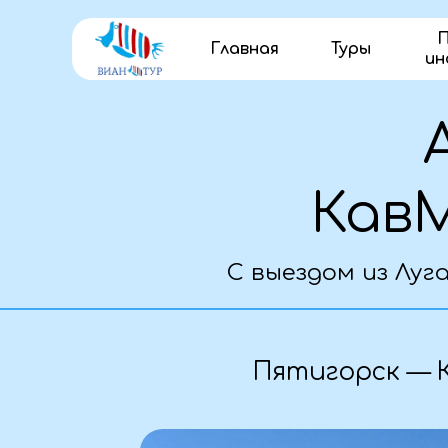
П
Главная
Туры
ин
Ав
КавМи
С выездом из Луганск
О
Пятигорск — Кисл