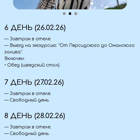
Стоимость тура
Входит в программу:
Транспорт:
— Авиаперелёт Минеральные Воды — Дубай —
Минеральные Воды;
— Групповые трансферы: аэропорт — отель —
аэропорт;
— Трансферы на все экскурсии.
Проживание:
— 7 ночей в отеле Holiday International 4*
(Шарджа).
Питание:
— 7 завтраков (шведский стол); 2 обеда (включая
ресторан в Абу-Даби); 1 ужин (морская прогулка в
Дубае).
Экскурсионная программа:
• Абу-Даби: Мечеть Шейха Заида, Королевский дворец
Каср Аль Ватан, набережная.
• Дубай:
Обзорная экскурсия, Palm View, морская
прогулка, Дубай Молл, поющие фонтаны.
• "От Персидского до Оманского залива".