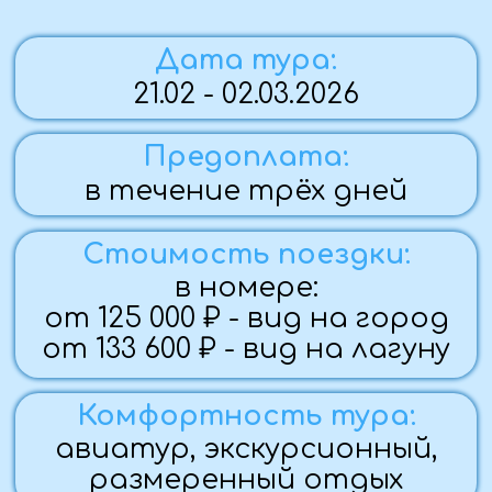
Комфортность тура:
авиатур, экскурсионный,
размеренный отдых
По вопросам бронирования:
Вера
+7 (959) 126-76-98
Группа закрыта
Программа тура:
1 ДЕНЬ (21.02.26)
— Трансфер в Международный аэропорт
Минеральные воды
2 ДЕНЬ (22.02.26)
— Перелёт Минводы-Дубай.
— Прибытие в Дубай, встреча в Международном
аэропорту Дубая (DXB)и групповой трансфер в
отель в Шарджу- третий по величине город в ОАЭ,