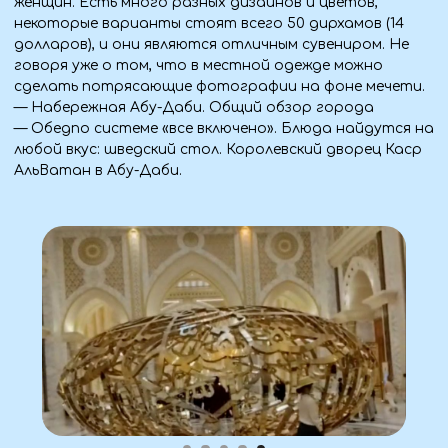
5 ДЕНЬ (25.02.26)
— Завтрак в отеле.
— Свободный день.
6 ДЕНЬ (26.02.26)
— Завтрак в отеле.
— Выезд на экскурсию: "От Персидского до Оманского
залива".
Включен:
• Обед (шведский стол).
7 ДЕНЬ (27.02.26)
— Завтрак в отеле.
— Свободный день.