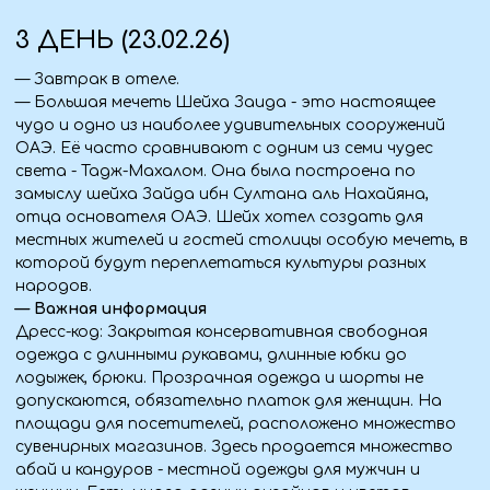
4 ДЕНЬ (24.02.26)
— Завтрак в отеле.
— Выезд на экскурсию в Дубай ️
— Обзорная экскурсия по Дубаю.
Zabeel Saray
подъем на смотровую площадку Palm View
морская прогулка по Дубай Марине на лодке доу с
УЖИНОМ (входит в стоимость), фотостоп у
отеля Парус (Бурж Аль Араб), вид на Атлантис,
пальмовый остров
Дубай молл
Аквариум в Дубай Молле (осмотр снаружи)
Бурж Халифа (осмотр снаружи)
поющие Фонтаны.