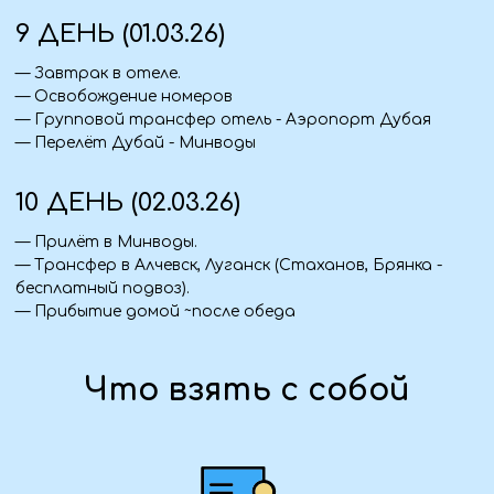
Так же входит в стоимость:
— Бесплатный трансфер на пляж в свободные дни.
— Доступ к инфраструктуре отеля (бассейн,
тренажёрный зал, сауна).
— Услуги русскоязычного гида.
— Туристическая страховка.
— Сопровождение.
Важно:
Стоимость тура на одного человека при двухместном
размещении:
от 125 000 ₽ номер с видом на город (фиксированная
стоимость - 1550 USD).
от 133 600 ₽ номер с видом на лагуну (фиксированная
стоимость - 1650 USD).
Доплата за одноместное размещение - под запрос.
от 125 000 ₽ вид на город
от 133 600 ₽ вид на лагуну
Предоплата 30 000₽
Группа закрыта