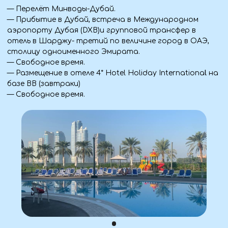
— Важная информация
Дресс-код: Закрытая консервативная свободная
одежда с длинными рукавами, длинные юбки до
лодыжек, брюки. Прозрачная одежда и шорты не
допускаются, обязательно платок для женщин. На
площади для посетителей, расположено множество
сувенирных магазинов. Здесь продается множество
абай и кандуров - местной одежды для мужчин и
женщин. Есть много разных дизайнов и цветов,
некоторые варианты стоят всего 50 дирхамов (14
долларов), и они являются отличным сувениром. Не
говоря уже о том, что в местной одежде можно
сделать потрясающие фотографии на фоне мечети. ️️
— Набережная Абу-Даби. Общий обзор города ️
— Обедпо системе «все включено». Блюда найдутся на
любой вкус: шведский стол. ️Королевский дворец Каср
АльВатан в Абу-Даби.