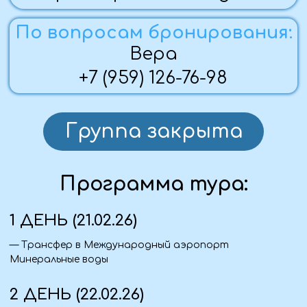
столицу одноименного Эмирата.
— Свободное время.
— Размещение в отеле 4* Hotel Holiday Internationa
l
на
базе ВВ (завтраки)
— Свободное время.
3 ДЕНЬ (23.02.26)
— Завтрак в отеле.
— Большая мечеть Шейха Заида - это настоящее
чудо и одно из наиболее удивительных сооружений
ОАЭ. Её часто сравнивают с одним из семи чудес
света - Тадж-Махалом. Она была построена по
замыслу шейха Зайда ибн Султана аль Нахайяна,
отца основателя ОАЭ. Шейх хотел создать для
местных жителей и гостей столицы особую мечеть, в
которой будут переплетаться культуры разных
народов.