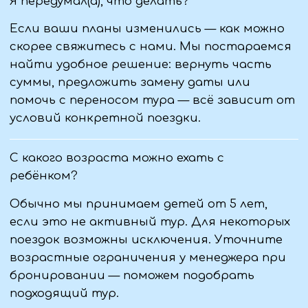
О нас
Отзывы
Юридическая информация:
ООО «Туристическая компания "ВИАНТУР"»
ИНН 9406016022
ОГРН 1259400002344
Политика конфиденциальности
Пользовательское соглашение
Первый официальный туроператор в ЛНР
Проверить в реестре
© Виантур 2010 - 2026. Все права защищены