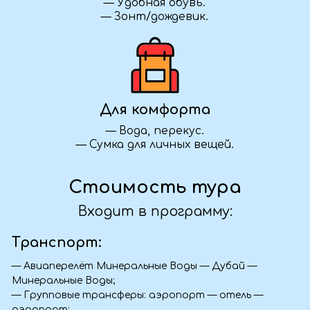
активности. Свяжитесь с нами — обсудим
детали.
Я передумал(а), что делать?
Если ваши планы изменились — как можно
скорее свяжитесь с нами. Мы постараемся
найти удобное решение: вернуть часть
суммы, предложить замену даты или
помочь с переносом тура — всё зависит от
условий конкретной поездки.
С какого возраста можно ехать с
ребёнком?
Обычно мы принимаем детей от 5 лет,
если это не активный тур. Для некоторых
поездок возможны исключения. Уточните
возрастные ограничения у менеджера при
бронировании — поможем подобрать
подходящий тур.
Фото с тура