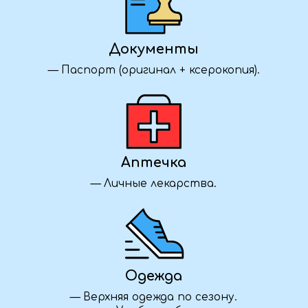
Уточняем детали
Как забронировать?
Нажмите кнопку «Забронировать»,
заполните форму — и наш менеджер
свяжется с вами, чтобы уточнить детали
и подтвердить участие в туре.
Что взять для длительной дороги?
Возьмите с собой воду, перекус, удобную
одежду и обувь, плед или подушку для сна,
зарядные устройства и личные вещи.
Полный список рекомендуемых вещей мы
также высылаем после бронирования.
Можете ли вы организовать для нас
корпоративный тур?
Да, мы с удовольствием разработаем
индивидуальную программу для вашей
команды. Учитываем пожелания по
маршруту, питанию, размещению и