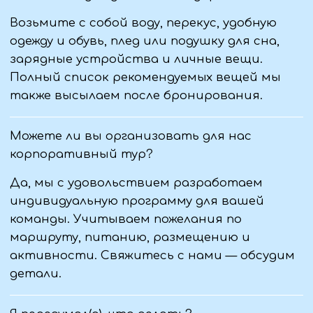
Связаться с нами:
+7 (959) 131-79-57
+7 (988) 952-14-03
+7 (988) 516-73-23
+7 (959) 177-36-28
Туры
info@viantur.com
График туров
Обратный звонок
Поиск туров
Летний отдых
Корпоративный
отдых
Полезная информация