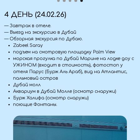
8 ДЕНЬ (28.02.26)
— Завтрак в отеле.
— Свободный день.
9 ДЕНЬ (01.03.26)
— Завтрак в отеле.
— Освобождение номеров
— Групповой трансфер отель - Аэропорт Дубая
— Перелёт Дубай - Минводы
10 ДЕНЬ (02.03.26)
— Прилёт в Минводы.
— Трансфер в Алчевск, Луганск (Стаханов, Брянка -
бесплатный подвоз).
— Прибытие домой ~после обеда
Что взять с собой
Документы