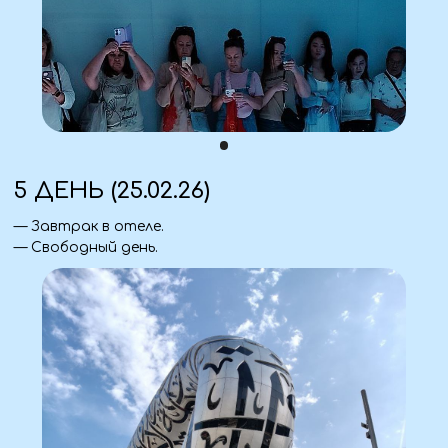
— Паспорт (оригинал + ксерокопия).
Аптечка
— Личные лекарства.
Одежда
— Верхняя одежда по сезону.
— Удобная обувь.
— Зонт/дождевик.
Для комфорта
— Вода, перекус.
— Сумка для личных вещей.