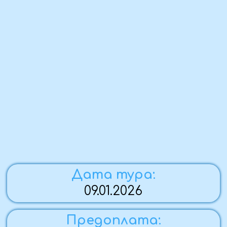
Дата тура:
09.01.2026
Предоплата:
в течение трёх дней
Стоимость поездки:
5 500 ₽ / человек
Комфортность тура:
автобусный,
экскурсионный
По вопросам бронирования:
Вера
+7 (959) 126-76-98