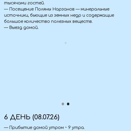
Питание:
— 4 завтрака, 3 ужина.
Экскурсионная программа:
— Музей имени Владимира Высоцкого.
— Подъем на канатную дорогу на гору Чегет.
— Ущелье Адыр-Су с Поляной желаний.
— Водопад Терскол.
— Национальный парк «Приэльбрусье» с подъемом на
канатной дороге до 3847 м.
— Поляна Нарзанов.
Так же входит в стоимость:
— Все входные билеты по программе.
— Сопровождение гида.
— Полная организация маршрута и круглосуточная
поддержка сопровождающего.
— Теплая атмосфера в группе и масса новых
впечатлений!
40 000 ₽ / человек
Предоплата 50%