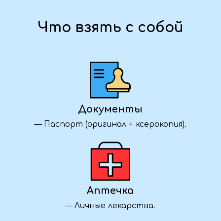
Группа закрыта
Уточняем детали
Как забронировать?
Нажмите кнопку «Забронировать»,
заполните форму — и наш менеджер
свяжется с вами, чтобы уточнить детали
и подтвердить участие в туре.
Что взять для длительной дороги?
Возьмите с собой воду, перекус, удобную
одежду и обувь, плед или подушку для сна,
зарядные устройства и личные вещи.
Полный список рекомендуемых вещей мы
также высылаем после бронирования.
Можете ли вы организовать для нас
корпоративный тур?
Да, мы с удовольствием разработаем
индивидуальную программу для вашей