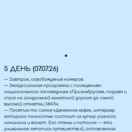
Одежда
— Верхняя одежда по сезону.
— Удобная обувь.
— Зонт/дождевик.
Для комфорта
— Вода, перекус.
— Сумка для личных вещей.
Стоимость тура
Входит в программу:
Транспорт:
— Комфортабельный автобус из Алчевска, Луганска,
Краснодона, Свердловска (Стаханов, Брянка —
бесплатный трансфер).
— Проезд на УАЗе в ущелье Адыр-Су.
Проживание:
— 3 ночи в Приэльбрусье.