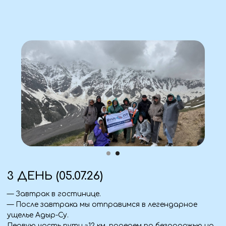
4 ДЕНЬ (06.07.26)
— Завтрак в гостинице.
— После завтрака мы отправимся к водопаду Терскол
— месту, где природа показывает свою первозданную
мощь.
Путь к нему — отдельное удовольствие: сначала
плавная тропа через сосновый лес, где под ногами
цветут ромашки и чабрец, а ручьи пересекают
деревянные мостики. Затем небольшой, но бодрый
подъём (100-150 м) прямо к водопаду. Вода с грохотом
обрушивается на базальтовые ступени, разлетаясь
на тысячи брызг, а за спиной — величественный
ледник Семерка. Кадры получатся невероятные!
— Возвращение в гостиницу, ужин.