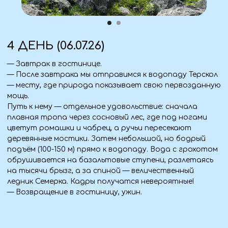
6 ДЕНЬ (08.07.26)
— Прибытие домой утром ~ 9 утра.
Что взять с собой
Документы
— Паспорт (оригинал + ксерокопия).
Аптечка
— Личные лекарства.