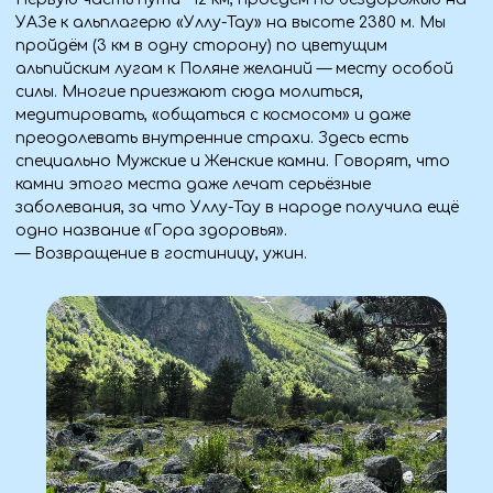
5 ДЕНЬ (07.07.26)
— Завтрак, освобождение номеров.
— Экскурсионная программа с посещением
национального заповедника «Приэльбрусье», подъем и
спуск на гондольной канатной дороге до самой
высокой отметки 3847м.
— Посетим то самое «Денежное кафе», интерьер
которого полностью состоит из купюр разного
номинала и валют. Его стены и потолок — это
уникальная летопись путешествий, оставленная
тысячами гостей.
— Посещение Поляны Нарзанов — минеральные
источники, бьющие из земных недр и содержащие
большое количество полезных веществ.
— Выезд домой.