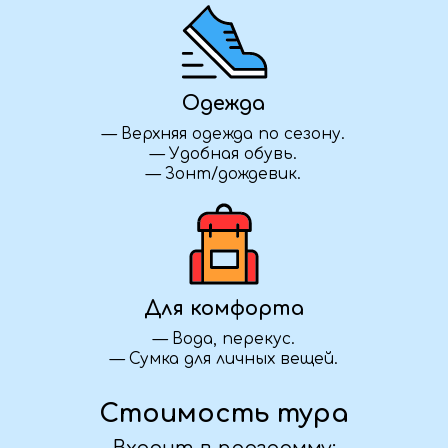
команды. Учитываем пожелания по
маршруту, питанию, размещению и
активности. Свяжитесь с нами — обсудим
детали.
Я передумал(а), что делать?
Если ваши планы изменились — как можно
скорее свяжитесь с нами. Мы постараемся
найти удобное решение: вернуть часть
суммы, предложить замену даты или
помочь с переносом тура — всё зависит от
условий конкретной поездки.
С какого возраста можно ехать с
ребёнком?
Обычно мы принимаем детей от 5 лет,
если это не активный тур. Для некоторых
поездок возможны исключения. Уточните
возрастные ограничения у менеджера при
бронировании — поможем подобрать
подходящий тур.