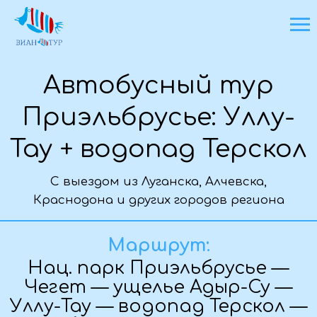
Автобусный тур
Приэльбрусье: Уллу-
Тау + водопад Терскол
С выездом из Луганска, Алчевска,
Краснодона и других городов региона
Основная информация о туре
Маршрут:
Нац. парк Приэльбрусье —
Чегет — ущелье Адыр-Су —
Уллу-Тау — водопад Терскол —
Эльбрус — альпинистско-
охотничий музей им.
Владимира Высоцкого —
поляна Нарзанов