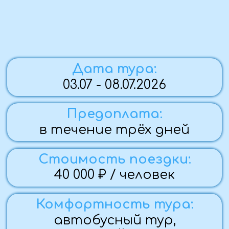
Комфортность тура:
автобусный тур,
активный отдых
По вопросам бронирования:
Елена
+7 (959) 131-79-57
Группа закрыта
Программа тура:
1 ДЕНЬ (03.07.26)
— Вечерний выезд ~18:00 из Алчевска, Стаханов и Брянка
- бесплатный трансфер, Луганска, Краснодона,
Свердловска.
2 ДЕНЬ (04.07.26)
— 8:00 завтрак, отправление в Приэльбрусье.
— Посещение альпинистско-охотничьего музея имени