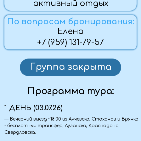
Владимира Высоцкого. Он соединяет три ключевые
темы: рождение альпинизма; история обороны
Эльбруса; период жизни Владимира Высоцкого, когда
снимали «Вертикаль» и рождались его знаменитые
песни. Особый колорит создаёт хозяйка музея,
которая лично знала Высоцкого. Она живая связь с
той эпохой. Также узнаем историю местного
проводника Чокки Залиханова, поднявшегося на
Эльбрус 207 раз, крайнее восхождение в 110 лет!
— Подъем по канатной дороге на гору Чегет, с её
склонов открывается лучшая панорама Эльбруса.
Впечатляющие виды на Ледник «Семерка», Баксанское
ущелье, поляну Чегет и Кавказские вершины.
— В одном из кафе сможете согреться ароматным
чаем с тем самым пирожком с хрустящей корочкой и
кисло-сладкой начинкой из горной брусники!
— Поселение в гостиницу, ужин, свободное время.