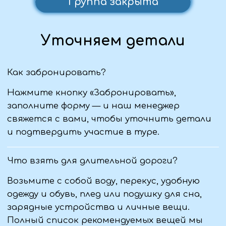
+7 (959) 131-79-57
+7 (988) 952-14-03
+7 (988) 516-73-23
+7 (959) 177-36-28
Туры
info@viantur.com
График туров
Обратный звонок
Поиск туров
Летний отдых
Корпоративный
отдых
Полезная информация
О нас
Отзывы
Юридическая информация:
ООО «Туристическая компания "ВИАНТУР"»
ИНН 9406016022
ОГРН 1259400002344
Политика конфиденциальности
Пользовательское соглашение
Первый официальный туроператор в ЛНР