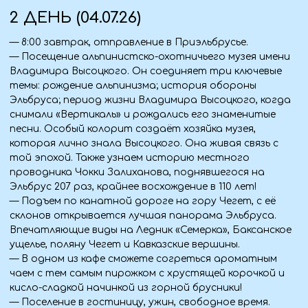
3 ДЕНЬ (05.07.26)
— Завтрак в гостинице.
— После завтрака мы отправимся в легендарное
ущелье Адыр-Су.
Первую часть пути ~12 км, проедем по бездорожью на
УАЗе к альплагерю «Уллу-Тау» на высоте 2380 м. Мы
пройдём (3 км в одну сторону) по цветущим
альпийским лугам к Поляне желаний — месту особой
силы. Многие приезжают сюда молиться,
медитировать, «общаться с космосом» и даже
преодолевать внутренние страхи. Здесь есть
специально Мужские и Женские камни. Говорят, что
камни этого места даже лечат серьёзные
заболевания, за что Уллу-Тау в народе получила ещё
одно название «Гора здоровья».
— Возвращение в гостиницу, ужин.