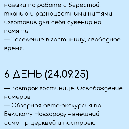
Памятка
Что Вам может
понадобиться в
путешествии:
— удобно иметь с собой небольшую
сумку через плечо или рюкзак для
мелочей, которые Вам могут
понадобиться во время
путешествия (салфетки,
фотоаппарат и т.д.).
— надувная подушка под шею.
— индивидуальную аптечку.
— возьмите с собой питьевую воду,
тормозок перекусить (орешки не
соленые, печенье, фрукты, продукты
питания длительного хранения, не
портящиеся).