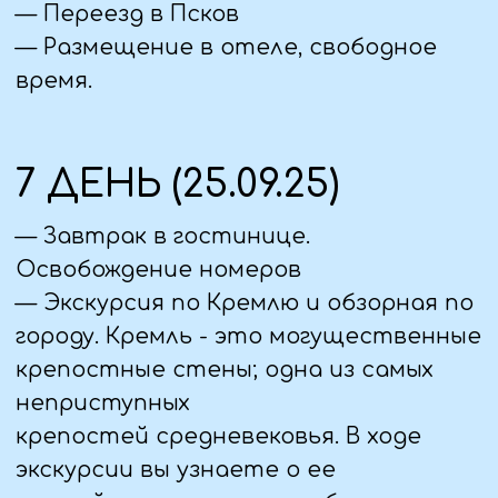
профессионального гида;
О нас
Входные билеты во все объекты
Отзывы
посещения, согласно программе
Юридическая информация:
тура;
ООО «Туристическая компания "ВИАНТУР"»
Сопровождение руководителем
ИНН 9406016022
группы на весь период поездки.
ОГРН 1259400002344
Политика конфиденциальности
Пользовательское соглашение
Первый официальный туроператор в ЛНР
Проверить в реестре
© Виантур 2010 - 2026. Все права защищены