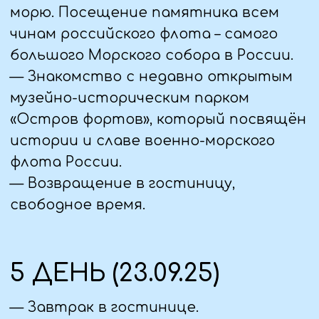
Софийская звонница, памятник 1000 -
летия России -1862 г. (по желанию
замена на театрализованную
экскурсию по
Кремлю со Сбыславом /Ефимией/
Феофанией — доп. плата 200 руб. на
человека).
— ГРАНОВИТАЯ (ВЛАДЫЧНАЯ) ПАЛАТА
Экскурсия по экспозициям «Палата
архиепископа Евфимия II на Владычном
дворе
Новгородского Кремля» «Ювелирное и
декоративно-прикладное искусство
V-XVII веков».
— Обед в кафе города.
— Теплоходная прогулка по пути из
«варяг в греки» до о. Ильмень и
обратно.
— Переезд в Псков
— Размещение в отеле, свободное
время.