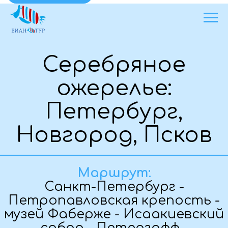
Серебряное
ожерелье:
Петербург,
Новгород, Псков
Основная информация о туре
Маршрут:
Санкт-Петербург -
Петропавловская крепость -
музей Фаберже - Исаакиевский
собор - Петергофф -
Кронштадт - Великий
Новгород - деревня
«Витославлицы» -
Новгородский Кремль -
Теплоходная прогулка - Псков -
Печоры