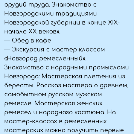
Покровской башни вы узнаете об
осаде Пскова войсками Стефана
Батория в 1581 году, увидите
уникальные церкви – близнецы
Рождества и Покрова в Покровском
углу. Побываете на монументе
«Ледовое побоище» на горе Соколихе.
— обед в кафе город
— отъезд на экскурсию в Изборск -
Печоры. Экскурсия знакомит с двумя
крепостями, из десяти,
построенными для защиты
пограничных рубежей Земли
Псковской.
— Отправление домой.
8 ДЕНЬ (26.09.25)
— Прибытие в Алчевск (Брянку,
Стаханов, Луганск, Краснодон) ближе к
вечеру.