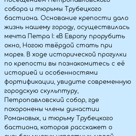
3 ДЕНЬ (21.09.25)
— Завтрак в гостинице
— Автобусная экскурсия «Дворцы и их
владельцы». В
дореволюционные времена
Петербург был столичным городом,
поэтому в нём всегда было много
вельмож и князей, для которых самые
известные архитекторы возводили
богато украшенные дворцы.
— Экскурсия в музей Фаберже. Следуя
принципу великого мастера, за
скромными фасадами Шуваловского
дворца скрываются
настоящие чудеса ювелирного
искусства. Этот музей обладает не
имеющим аналогов собранием
русского ювелирного и
декоративно-прикладного искусств
XIX-XX вв. Наиболее ценные и
известные предметы коллекции – 9