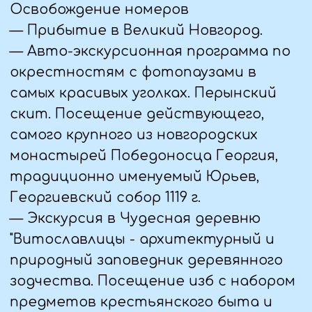
7 ДЕНЬ (25.09.25)
— Завтрак в гостинице.
Освобождение номеров
— Экскурсия по Кремлю и обзорная по
городу. Кремль - это могущественные
крепостные стены; одна из самых
неприступных
крепостей средневековья. В ходе
экскурсии вы узнаете о ее
устройстве и секретах, благодаря
которым неприятелю ни разу не
удалось взять ее в бою. Побываете в
Довмонтовом городе, получившем
свое название по имени правившего в
Пскове в конце 13 века князя
Довмонта. Обзорная экскурсия по
городу с посещением памятника
князю Александру Невскому. У