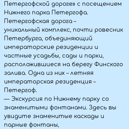
орудий труда. Знакомство с
Новгородскими традициями
Новгородской губернии в конце XIX-
начале XX веков».
— Обед в кафе
— Экскурсия с мастер классом
«Новгород ремесленный».
Знакомство с народными промыслами
Новгорода: Мастерская плетения из
бересты. Рассказ мастера о древнем,
самобытном русском мужском
ремесле. Мастерская женских
ремесел и народного костюма. На
мастер-классах в ремесленных
мастерских можно получить первые
навыки по работе с берестой,
тканью и разноцветными нитями,
изготовив для себя сувенир на
память.
— Заселение в гостиницу, свободное
время.