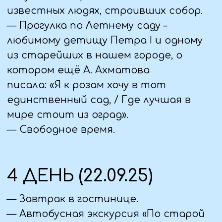
свободное время.
5 ДЕНЬ (23.09.25)
— Завтрак в гостинице.
Освобождение номеров
— Прибытие в Великий Новгород.
— Авто-экскурсионная программа по
окрестностям с фотопаузами в
самых красивых уголках. Перынский
скит. Посещение действующего,
самого крупного из новгородских
монастырей Победоносца Георгия,
традиционно именуемый Юрьев,
Георгиевский собор 1119 г.
— Экскурсия в Чудесная деревню
"Витославлицы - архитектурный и
природный заповедник деревянного
зодчества. Посещение изб с набором
предметов крестьянского быта и