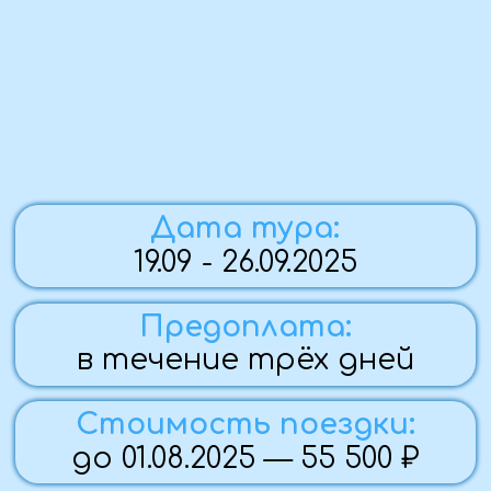
Стоимость поездки:
до 01.08.2025 — 55 500 ₽
Комфортность тура:
автобусный,
экскурсионный тур
По вопросам бронирования:
Наталия
+7 (988) 952-14-03
Группа закрыта
Программа тура
Фото с тура
Памятка
Стоимость
Программа тура: