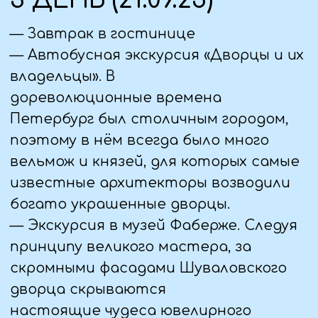
— Завтрак в гостинице.
— Автобусная экскурсия «По старой
Петергофской дороге» с посещением
Нижнего парка Петергофа.
Петергофская дорога –
уникальный комплекс, почти ровесник
Петербурга, объединяющий
императорские резиденции и
частные усадьбы, сады и парки,
расположившиеся на берегу Финского
залива. Одна из них – летняя
императорская резиденция –
Петергоф.
— Экскурсия по Нижнему парку со
знаменитыми фонтанами. Здесь вы
увидите знаменитые каскады и
парные фонтаны,
полюбуетесь раскрывающейся перед
вами панорамой Финского залива,
прогуляетесь по тенистым аллеям,