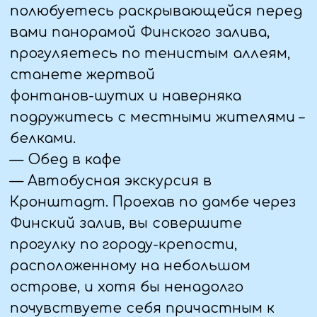
6 ДЕНЬ (24.09.25)
— Завтрак гостинице. Освобождение
номеров
— Обзорная авто-экскурсия по
Великому Новгороду – внешний
осмотр церквей и построек.
Посещение территории Ярославова
Дворища и Торга - политического и
экономического центра Великого
Новгорода в XI - XV веках. Внешний
осмотр. Ганзейский фонтан. Фото с
«Новгородочкой».
— Переход через пешеходный мост.
Панорама Новгородского Кремля.
Экскурсионная пешеходная
программа, Знакомство со старым
городом. Детинец Новгородский.
Кремль, Софийский собор (без захода),