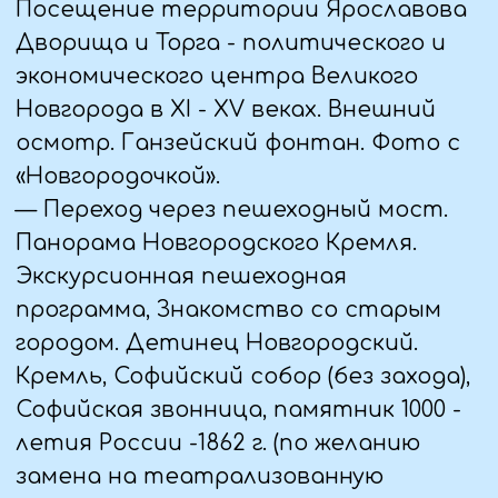
— предметы личной гигиены
(шампунь, гель, зубная паста и тд.)
— ксерокопии документов,
удостоверяющих личность
(паспорта, свид-ва о рождении) на
случай утери оригиналов.
Одежда
При выборе одежды следует
учитывать возможность дождя и
частые, временами достаточно
сильные, ветры.
— Верхняя одежда по сезону
— свитер или толстовка/футболка
— головной убор (шапка, кепка и тд.).
— брюки/легинсы/джинсы
— удобная обувь спортивного типа,
кроссовки (лучше иметь с собой две
пары).
— солнцезащитные очки,
солнцезащитный крем и