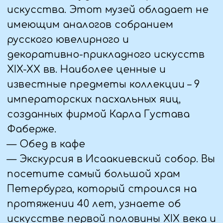
станете жертвой
фонтанов-шутих и наверняка
подружитесь с местными жителями –
белками.
— Обед в кафе
— Автобусная экскурсия в
Кронштадт. Проехав по дамбе через
Финский залив, вы совершите
прогулку по городу-крепости,
расположенному на небольшом
острове, и хотя бы ненадолго
почувствуете себя причастным к
морю. Посещение памятника всем
чинам российского флота – самого
большого Морского собора в России.
— Знакомство с недавно открытым
музейно-историческим парком
«Остров фортов», который посвящён
истории и славе военно-морского
флота России.
— Возвращение в гостиницу,