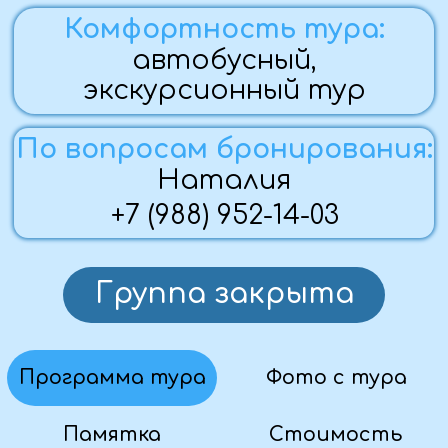
1 ДЕНЬ (19.09.25)
— Утренний выезд ~ 6:00 утра из
Алчевска, (Стаханов, Брянка -
бесплатный трансфер), Луганск,
Краснодон.
2 ДЕНЬ (20.09.25)
— Экскурсия по территории
Петропавловской крепости с
посещением Петропавловского
собора и тюрьмы Трубецкого
бастиона. Основание крепости дало
жизнь нашему городу, осуществилась
мечта Петра I: «В Европу прорубить
окно, Ногою твёрдой стать при
море». В ходе исторической прогулки
по крепости вы познакомитесь с её
историей и особенностями