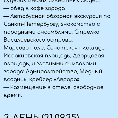
императорских пасхальных яиц,
созданных фирмой Карла Густава
Фаберже.
— Обед в кафе
— Экскурсия в Исаакиевский собор. Вы
посетите самый большой храм
Петербурга, который строился на
протяжении 40 лет, узнаете об
искусстве первой половины XIX века и
известных людях, строивших собор.
— Прогулка по Летнему саду –
любимому детищу Петра I и одному
из старейших в нашем городе, о
котором ещё А. Ахматова
писала: «Я к розам хочу в тот
единственный сад, / Где лучшая в
мире стоит из оград».
— Свободное время.
4 ДЕНЬ (22.09.25)