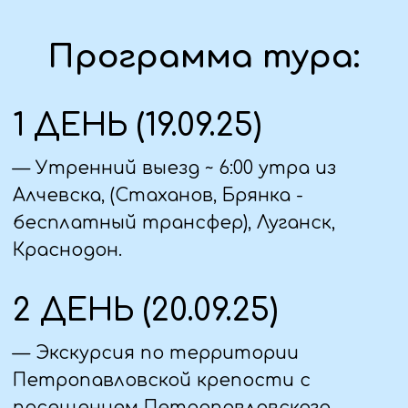
фортификации, увидите современную
городскую скульптуру,
Петропавловский собор, где
похоронены члены династии
Романовых, и тюрьму Трубецкого
бастиона, которая расскажет о
судьбах многих известных людей.
— обед в кафе города
— Автобусная обзорная экскурсия по
Санкт-Петербургу, знакомство с
парадными ансамблями: Стрелка
Васильевского острова,
Марсово поле, Сенатская площадь,
Исаакиевская площадь, Дворцовая
площадь, и главными символами
города: Адмиралтейство, Медный
всадник, крейсер «Аврора»
— Размещение в отеле, свободное
время.