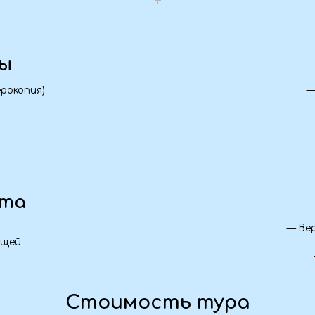
Одежд
— Верхняя одежда по
— Удобная обу
— Зонт/дождев
Стоимость тура
Входит в программу:
уганска, Краснодона, Свердловска
).
ранее 
33 500 
Предопл