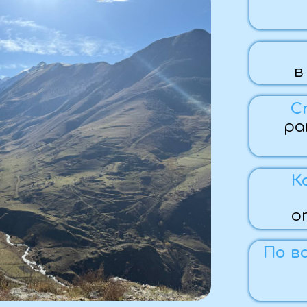
Предо
в течение
Стоимость
раннее бро
33 500 ₽
Комфортн
автобус
отдых для
По вопросам 
Ма
+7 (959)
Забронировать
Программа тура: