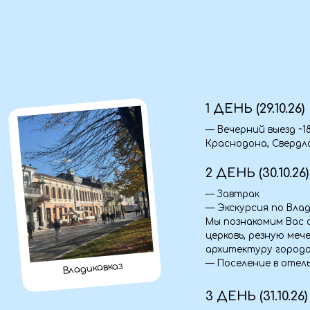
1 ДЕНЬ (29.10.26)
— Вечерний выезд ~18:00, из
Краснодона, Свердловска.
2 ДЕНЬ (30.10.26)
— Завтрак
— Экскурсия по Владикавказ
Мы познакомим Вас с серд
церковь, резную мечеть, п
архитектуру города.
— Поселение в отель, ужин,
Владикавказ
3 ДЕНЬ (31.10.26)
— Завтрак
— Сегодня отправляемся на
ущелье, которое местные 
— Селение Камунта — осети
по древним улочкам и подн
— Смотровая на Дигорское
— Самое древнее селение 
домами.