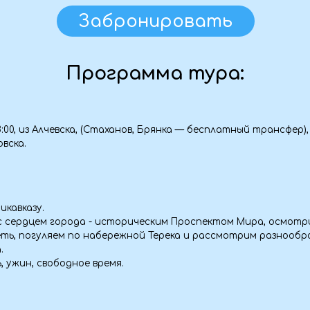
 Алчевска, (Стаханов, Брянка — бесплатный трансфер), Луганска,
у.
цем города - историческим Проспектом Мира, осмотрим старинную
огуляем по набережной Терека и рассмотрим разнообразную и инте
 свободное время.
 комфортабельных внедорожниках в Национальный парк Алания, Ди
жители Осетии считают самым живописным уголком республики
нский Мачу-Пикчу, где проживает не больше десяти человек, прогу
имемся на невероятной красоты смотровую на всё Дигорское ущель
 ущелье
Осетии — архитектурный комплекс Галиат, с многоэтажными камен