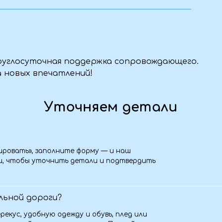
 дороги?
удобную одежду и обувь, плед или
ойства и личные вещи. Полный список
высылаем после бронирования.
ь для нас корпоративный тур?
отаем индивидуальную программу для
лания по маршруту, питанию,
итесь с нами — обсудим детали.
ь?
ак можно скорее свяжитесь с нами. Мы
ение: вернуть часть суммы,
очь с переносом тура — всё зависит
хать с ребёнком?
 лет, если это не активный тур. Для
ключения. Уточните возрастные
ронировании — поможем подобрать