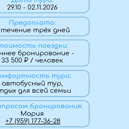
плата:
 трёх дней
 поездки:
нирование -
 / человек
ость тура:
ный тур,
 всей семьи
бронирования:
рия
 177-36-28