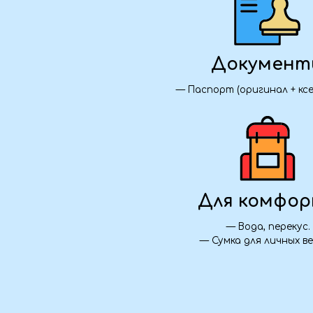
Для комфорта
— Вода, перекус.
— Сумка для личных вещей.
Транспорт:
— Комфортабельный автобус из Алчевска, Л
(Стаханов, Брянка — бесплатный трансфер
Проживание:
— 2 ночи в Владикавказе.
Питание:
— 3 завтрака, 2 ужина.