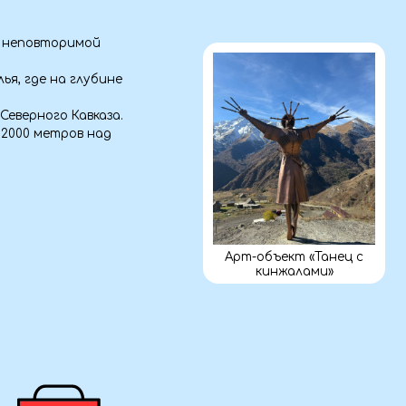
Арт-объект «Танец с
кинжалами»
а
ства.