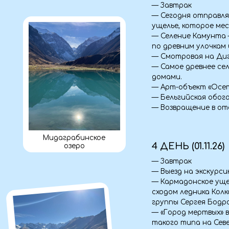
— Арт-объект «Осетинская
— Бельгийская обогатитель
— Возвращение в отель, уж
Мидаграбинское
4 ДЕНЬ (01.11.26)
озеро
— Завтрак
— Выезд на экскурсию на с
— Кармадонское ущелье - о
сходом ледника Колка в 200
группы Сергея Бодрова
— «Город мертвых» в Даргав
такого типа на Северном К
каким причинам люди того 
— Мидаграбинское озеро: 
Расположенное в живописн
красотой.
— Куртатинское ущелье - Ка
30 метров ревет и беснует
— Наскальная крепость Дзи
— Самый высокогорный мон
Дигорское ущелье
уровнем моря.
— Выезд домой