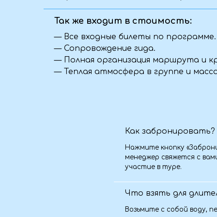
Что взять для длительной
Возьмите с собой воду, перекус, 
подушку для сна, зарядные устр
рекомендуемых вещей мы также 
Можете ли вы организоват
Да, мы с удовольствием разраб
вашей команды. Учитываем поже
размещению и активности. Свяж
Я передумал(а), что делат
Если ваши планы изменились — к
постараемся найти удобное реш
предложить замену даты или пом
от условий конкретной поездки.
С какого возраста можно е
Обычно мы принимаем детей от 5
некоторых поездок возможны ис
ограничения у менеджера при б