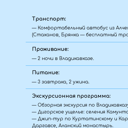
Экскурсионная программа:
— Обзорная экскурсия по Владикавказу
— Дигорское ущелье: селения Камунта и Га
— Джип-тур по Куртатинскому и Кармадонс
Даргавсе, Аланский монастырь.
Так же входит в стоимость:
— Все входные билеты по программе.
— Сопровождение гида.
— Полная организация маршрута и кругло
— Теплая атмосфера в группе и масса новы
Как забронировать?
Нажмите кнопку «Забронировать
менеджер свяжется с вами, что
участие в туре.