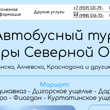
+7 (959) 131-79-
олезная
Другие услуги
57
формация
+7 (988) 516-73-
23
тобусный тур
ы Северной Осе
а, Алчевска, Краснодона и других городо
сновная информация о туре
Маршут:
авказ - Дигорское ущелье - Даргавс -
- Фиагдон - Куртатинское ущелье
Дата
29.10 - 