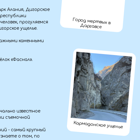
ное
Кармадонское ущелье
упный
 по
й
бине
аза.
ад