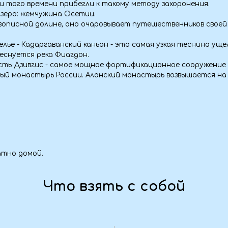
мой.
Что взять с собой
Аптечк
).
— Личные лекар