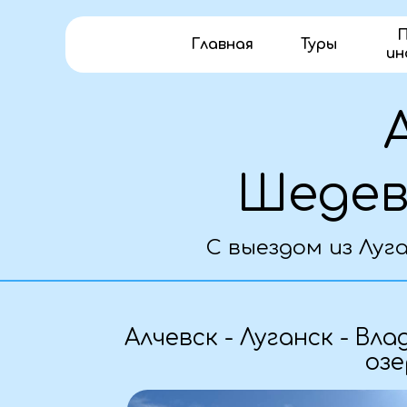
П
Главная
Туры
ин
Ав
Шедевр
С выездом из Луганск
О
Алчевск - Луганск - Владик
озеро 