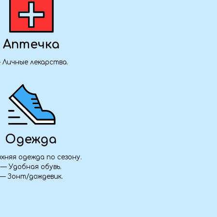
а
 сезону.
вь.
ик.
бронирование
₽ / человек
ата 50%
Забронировать