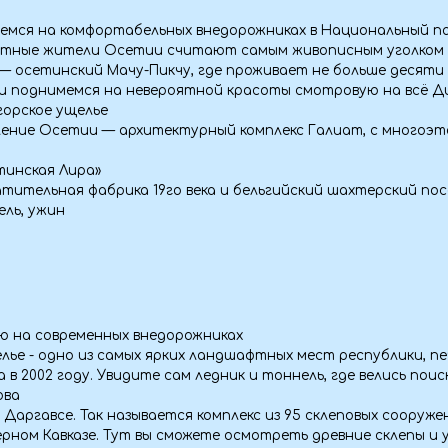
 Лира»
ная фабрика 19го века и бельгийский шахтерский посёлок «Фаснал».
ин
овременных внедорожниках
дно из самых ярких ландшафтных мест республики, печально извест
2 году. Увидите сам ледник и тоннель, где велись поиски съемочной
се. Так называется комплекс из 95 склеповых сооружений - самый кр
авказе. Тут вы сможете осмотреть древние склепы и узнаете о том,
времени прибегли к такому методу захоронения.
жемчужина Осетии.
ой долине, оно очаровывает путешественников своей неповторимо
даргаванский каньон - это самая узкая теснина ущелья, где на глу
ся река Фиагдон.
вгис - самое мощное фортификационное сооружение Северного Кавк
астырь России. Аланский монастырь возвышается на 2000 метров н