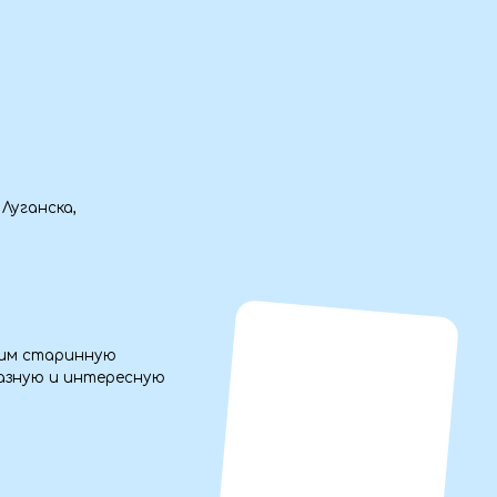
ресную
горское
Город мертвых в
ляемся
Даргавсе
е.
ными