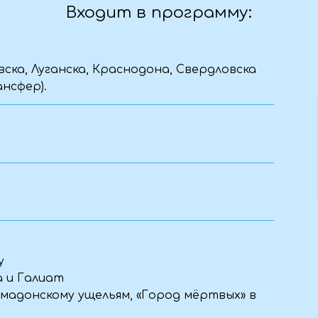
лиат
кому ущельям, «Город мёртвых» в
суточная поддержка сопровождающего.
х впечатлений!
Уточняем детали
», заполните форму — и наш
бы уточнить детали и подтвердить