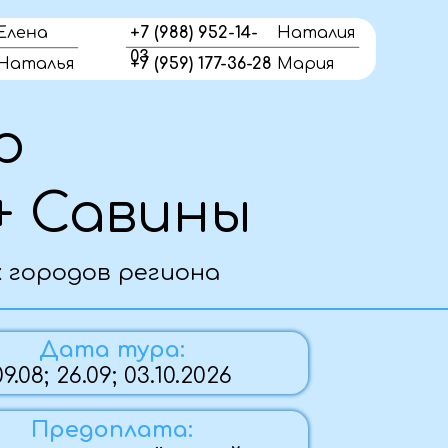
Елена
+7 (988) 952-14-
Наталия
03
Наталья
+7 (959) 177-36-28
Мария
авины
в региона
 тура:
9; 03.10.2026
плата:
 трёх дней