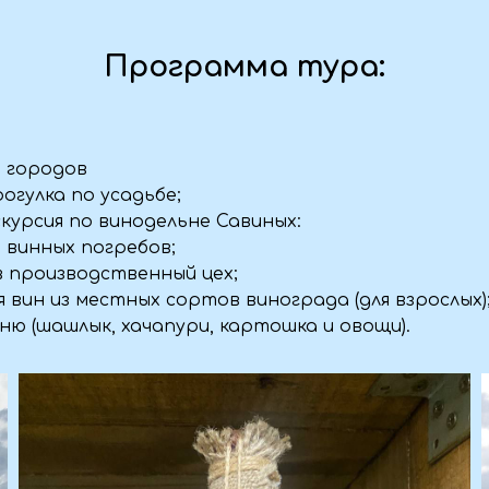
одов
ка по усадьбе;
сия по винодельне Савиных:
х погребов;
изводственный цех;
з местных сортов винограда (для взрослых);
шлык, хачапури, картошка и овощи).
Памятка
жет понадобиться в путешествии:
или блузка
ие брюки
кроссовки или сандалии, чтобы легко передвигаться по
ельни.
Панама или кепка защитят от солнца.
 очки.