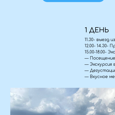
1 ДЕНЬ
11.30- выезд из гор
12.00- 14.30- Прогул
15.00-18.00- Экскур
— Посещение винны
— Экскурсия в про
— Дегустация вин и
— Вкусное меню (ша
Что Вам мо
1. Легкая футболка 
2. Шорты или легк
3. Обувь: Удобные 
территории винод
4. Головной убор: 
5. Солнцезащитные