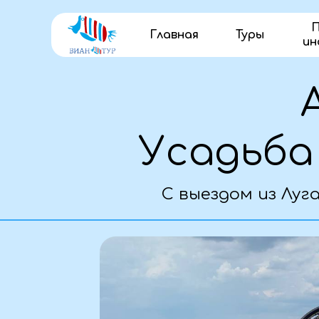
П
Главная
Туры
ин
Ав
Усадьба М
С выездом из Луганск