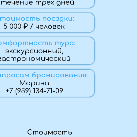
ь поездки:
/ человек
ость тура:
сионный,
омический
бронирования:
рина
 134-71-09
тоимость
сть