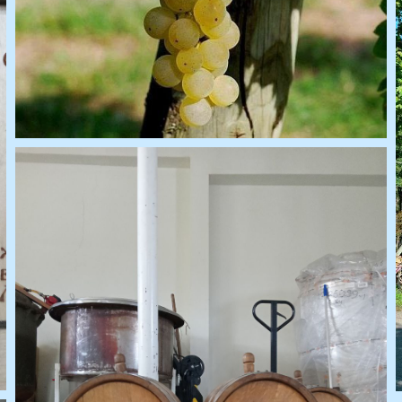
то с тура
Памятка
С