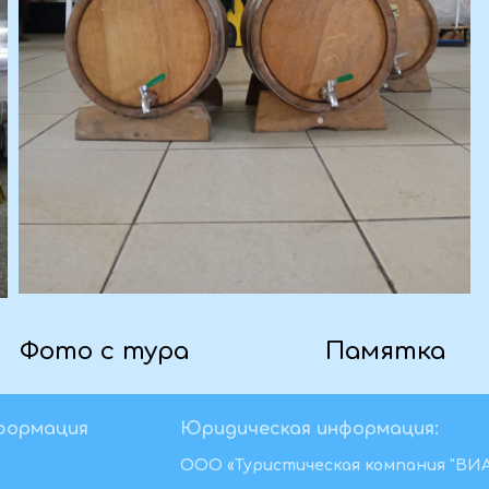
:
ребов.
твенный цех.
тных сортов винограда (для взрослых);
 хачапури, картошка и овощи)
формация
Юридическая информация:
ООО «Туристическая компания "ВИ