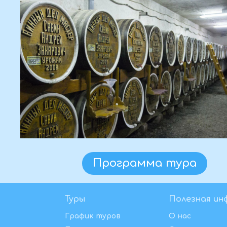
5 000 ₽ / человек
Забронировать
В стоимость входит
Проезд.
Посещение винных пог
Экскурсия в производс
Дегустация вин из мес
Вкусное меню (шашлык,
Прогулка по усадьбе.
Отдых на природе.
Сопровождение.
Туры
Полезная ин
График туров
О нас