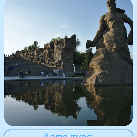
Дата тура:
09.10 -12.10.2026
Предоплата:
в течение трёх дней
Стоимость поездки:
31 000 ₽ / человек
Комфортность тура:
автобусный тур,
экскурсионный