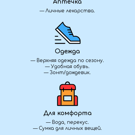
31 000 ₽ / человек
Предоплата 50%
Забронировать
Уточняем детали
Как забронировать?
Нажмите кнопку «Забронировать»,
заполните форму — и наш менеджер
свяжется с вами, чтобы уточнить детали
и подтвердить участие в туре.
Что взять для длительной дороги?
Возьмите с собой воду, перекус, удобную
одежду и обувь, плед или подушку для сна,
зарядные устройства и личные вещи.
Полный список рекомендуемых вещей мы
также высылаем после бронирования.
Можете ли вы организовать для нас