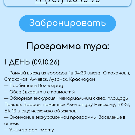
— 09: 00- Посещение солдатского поля-
оборонительный рубеж в 1942 году
Посещение Историко- мемориального комплекса "
Героям Сталинградской битвы" на Мамаевом
кургане.
— Обед в кафе "Блиндаж".
— 13:30 - посещение Музея - панорамы
"Сталинградская битва". Продолжение экскурсии
"Город - герой Волгоград": осмотр экспозиции
"Оружие Победы", дом сержанта Павлова, мельница
Герхарда
— Посещение фирменного магазина Волгоградской
шоколадной фабрики "Конфил". Покупка сувениров,
продуктов питания
— Прогулка на теплоходе по Волге (1 час).
— Возвращение в отель, свободное время.
3 ДЕНЬ (11.10.26)
— Завтрак в отеле
— Выселение и отправление из Волгограда в
Калмыкию. Во время поездки Вас ждет интересная
информация о народе Калмыкии
— Примерно в 13:30- прибытие в Калмыкию, обзорная
экскурсия по городу
— Обед в кафе города
— Посещение Храма Золотая обитель Будды
Шакьямуни (калм. Бурхн Багшин алтн сүм) , крупнейший
буддийский храм Республики Калмыкия, и один из