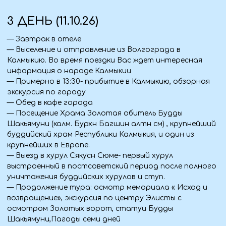
Аптечка
— Личные лекарства.
Одежда
— Верхняя одежда по сезону.
— Удобная обувь.
— Зонт/дождевик.
Для комфорта
— Вода, перекус.
— Сумка для личных вещей.
Стоимость тура
Входит в программу:
Транспорт:
— Комфортабельный автобус из Стаханова, Алчевска,
Луганска, Краснодона.