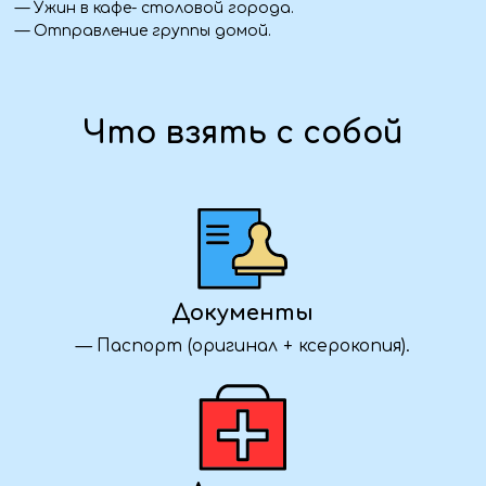
— Прогулка на теплоходе по Волге.
Проживание:
— 2 ночи в Волгограде.
Питание:
— 2 завтрака, 2 обеда, 1 ужин
Экскурсионная программа:
— Волгоград: обзорная экскурсия по городу.
— Солдатское поле и Мамаев курган.
— Музей-панорама «Сталинградская битва», дом
Павлова, мельница Герхарда.
— Фабрика «Конфил».
— Элиста: обзорная экскурсия.
Так же входит в стоимость:
— Все входные билеты по программе.
— Сопровождение гида.
— Полная организация маршрута и круглосуточная
поддержка сопровождающего.
— Теплая атмосфера в группе и масса новых
впечатлений!