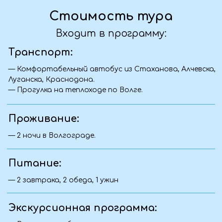
корпоративный тур?
Да, мы с удовольствием разработаем
индивидуальную программу для вашей
команды. Учитываем пожелания по
маршруту, питанию, размещению и
активности. Свяжитесь с нами — обсудим
детали.
Я передумал(а), что делать?
Если ваши планы изменились — как можно
скорее свяжитесь с нами. Мы постараемся
найти удобное решение: вернуть часть
суммы, предложить замену даты или
помочь с переносом тура — всё зависит от
условий конкретной поездки.
С какого возраста можно ехать с
ребёнком?
Обычно мы принимаем детей от 5 лет,
если это не активный тур. Для некоторых
поездок возможны исключения. Уточните
возрастные ограничения у менеджера при