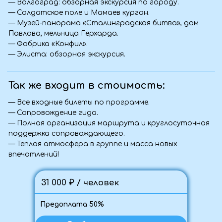
бронировании — поможем подобрать
подходящий тур.
Связаться с нами:
+7 (959) 131-79-57
+7 (988) 952-14-03
+7 (988) 516-73-23
+7 (959) 177-36-28
Туры
info@viantur.com
График туров
Обратный звонок
Поиск туров
Летний отдых
Корпоративный
отдых
Полезная информация
О нас
Отзывы
Юридическая информация:
ООО «Туристическая компания "ВИАНТУР"»
ИНН 9406016022
ОГРН 1259400002344