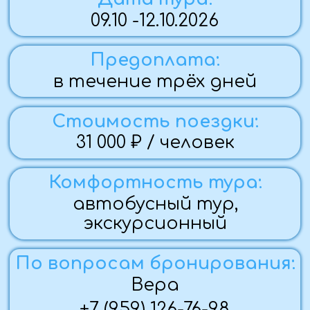
По вопросам бронирования:
Вера
+7 (959) 126-76-98
Забронировать
Программа тура:
1 ДЕНЬ (09.10.26)
— Ранний выезд из городов ( в 04:30 выезд- Стаханов ),
Стаханов, Алчевск, Луганск, Краснодон
— Прибытие в Волгоград
— Обед ( входит в стоимость)
— Обзорная экскурсия : мемориальный сквер, площадь
Павших Борцов, памятник Александру Невскому, БК-31,
БК-13 и ещё несколько объектов
— Окончание экскурсионной программы. Заселение в
отель.
— Ужин за доп. плату
2 ДЕНЬ (10.10.26)
— Завтрак в отеле