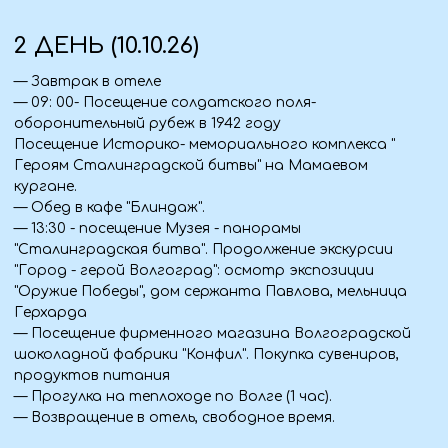
крупнейших в Европе.
— Выезд в хурул Сякусн Сюме- первый хурул
выстроенный в постсоветский период после полного
уничтожения буддийских хурулов и ступ.
— Продолжение тура: осмотр мемориала « Исход и
возвращение», экскурсия по центру Элисты с
осмотром Золотых ворот, статуи Будды
Шакьямуни,Пагоды семи дней
— Ужин в кафе- столовой города.
— Отправление группы домой.
Что взять с собой
Документы
— Паспорт (оригинал + ксерокопия).