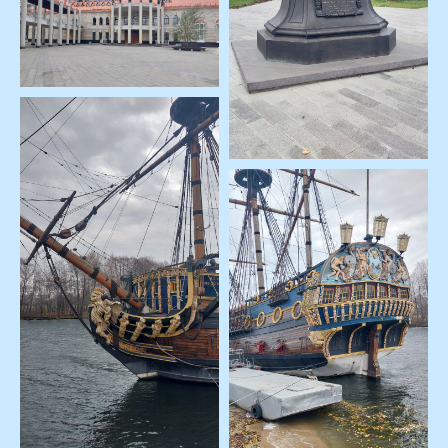
Отзывы
Юридическая информация:
ООО «Туристическая компания "ВИАНТУР"»
ИНН 9406016022
ОГРН 1259400002344
Политика конфиденциальности
Пользовательское соглашение
Первый официальный туроператор в ЛНР
Проверить в реестре
© Виантур 2010 - 2026. Все права защищены