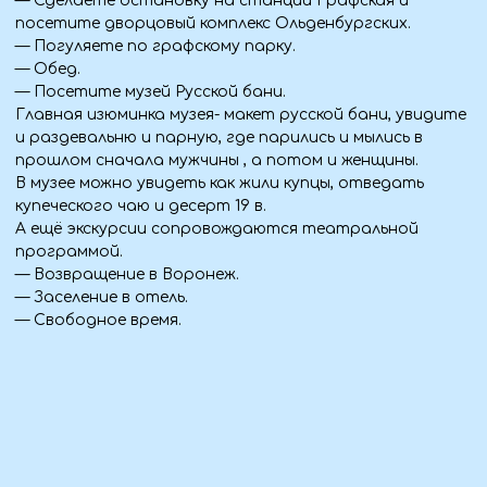
покормим ручных осетров, увидим уникальных
осетров - альбиносов, отведаем блюда из свежей
рыбы, обед включён в стоимость.
— Возвращение в Воронеж,
— Посещение театра (за доп. плату).
— Посещение СПА на территории отеля (за доп.
плату).
— Свободное время.
4 ДЕНЬ (09.03.26)
— Завтрак в отеле.
— Посещение Воронежского рынка
— Освобождение номеров, выезд из отеля в 12.00,
— Обзорная экскурсия по Воронежу, по красивейшей
набережной города,
— Посещение корабля музея ''ГОТО ПРЕДЕСТИНАЦИЯ''-
копия первого русского корабля , построенного на