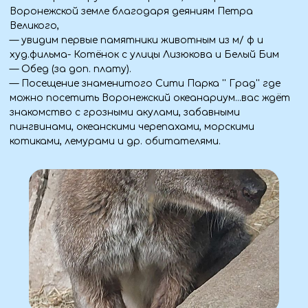
Для комфорта
— Вода, перекус.
— Сумка для личных вещей.
Стоимость тура
Входит в программу:
Транспорт:
— Комфортабельный автобус из Алчевска, Луганска,
Краснодона, Свердловска (Стаханов, Брянка —
бесплатный трансфер).
Проживание:
— 2 ночи в Воронеже.
Питание:
— 3 завтрака, 2 обеда.
Экскурсионная программа:
— Дворцовый комплекс Ольденбургских и Графский
парк.