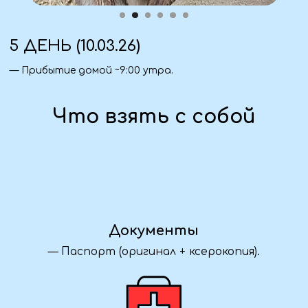
— Музей Русской бани с театральной программой.
— Осетровое хозяйство с кормлением рыб и
дегустацией.
— Обзорная экскурсия по Воронежу с набережной.
— Посещение корабля-музея «Гото Предестинация».
— Осмотр памятников Котёнку с улицы Лизюкова и
Белому Биму.
— Посещение Сити-парка «Град».
Так же входит в стоимость:
— Все входные билеты по программе.
— Сопровождение гида.
— Полная организация маршрута и круглосуточная
поддержка сопровождающего.
— Теплая атмосфера в группе и масса новых
впечатлений!
Дополнительно (по желанию):
— Посещение театра (8 марта).
— СПА-процедуры в отеле.
— Аттракционы в парке «Град».
33 500 ₽ / человек
Предоплата 50%