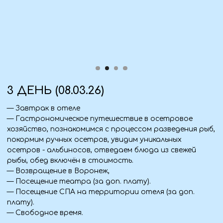
Воронежской земле благодаря деяниям Петра
Великого,
— увидим первые памятники животным из м/ ф и
худ.фильма- Котёнок с улицы Лизюкова и Белый Бим
— Обед (за доп. плату).
— Посещение знаменитого Сити Парка '' Град'' где
можно посетить Воронежский океанариум...вас ждёт
знакомство с грозными акулами, забавными
пингвинами, океанскими черепахами, морскими
котиками, лемурами и др. обитателями.
5 ДЕНЬ (10.03.26)
— Прибытие домой ~9:00 утра.
Что взять с собой