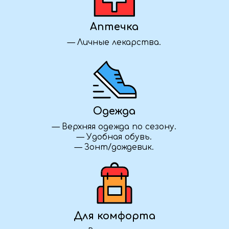
Группа закрыта
Уточняем детали
Как забронировать?
Нажмите кнопку «Забронировать»,
заполните форму — и наш менеджер
свяжется с вами, чтобы уточнить детали
и подтвердить участие в туре.
Что взять для длительной дороги?
Возьмите с собой воду, перекус, удобную
одежду и обувь, плед или подушку для сна,
зарядные устройства и личные вещи.
Полный список рекомендуемых вещей мы
также высылаем после бронирования.
Можете ли вы организовать для нас
корпоративный тур?
Да, мы с удовольствием разработаем