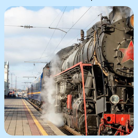
Дата тура:
06.03 - 10.03.2026
Предоплата:
в течение трёх дней
Стоимость поездки:
33 500 ₽ / человек
Комфортность тура:
автобусный,
семейный отдых