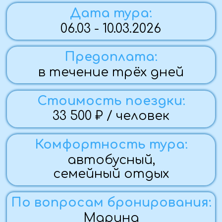
По вопросам бронирования:
Марина
+7 (959) 134-71-09
Группа закрыта
Программа тура:
1 ДЕНЬ (06.03.26)
— Вечерний выезд из Стаханова (бесплатный
трансфер) , Алчевска, Луганска, Краснодона.
2 ДЕНЬ (07.03.26)
— Прибытие в г. Воронеж.
— Завтрак ( входит в стоимость).
— Прокатитесь на настоящем паровозе- Графский
поезд прошлого века.....состав имеет всего 2 вагона.
— Сделаете остановку на станции Графская и
посетите дворцовый комплекс Ольденбургских.
— Погуляете по графскому парку.
— Обед.
— Посетите музей Русской бани.