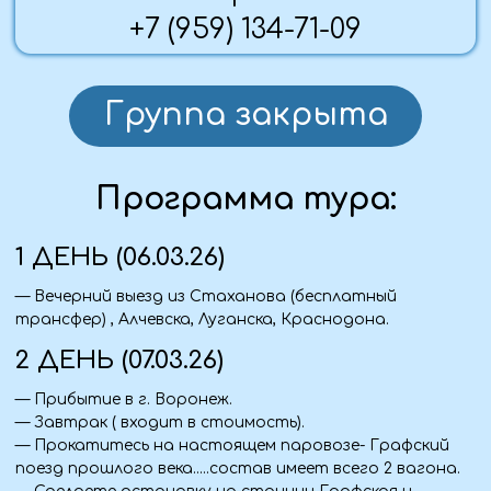
Главная изюминка музея- макет русской бани, увидите
и раздевальню и парную, где парились и мылись в
прошлом сначала мужчины , а потом и женщины.
В музее можно увидеть как жили купцы, отведать
купеческого чаю и десерт 19 в.
А ещё экскурсии сопровождаются театральной
программой.
— Возвращение в Воронеж.
— Заселение в отель.
— Свободное время.
3 ДЕНЬ (08.03.26)
— Завтрак в отеле
— Гастрономическое путешествие в осетровое
хозяйство, познакомимся с процессом разведения рыб,