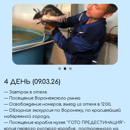
Документы
— Паспорт (оригинал + ксерокопия).
Аптечка
— Личные лекарства.
Одежда
— Верхняя одежда по сезону.
— Удобная обувь.
— Зонт/дождевик.