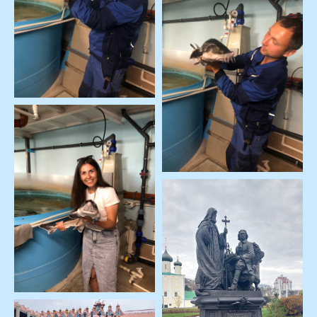
Связаться с нами:
+7 (959) 131-79-57
+7 (988) 952-14-03
+7 (988) 516-73-23
+7 (959) 177-36-28
Туры
info@viantur.com
График туров
Обратный звонок
Поиск туров
Летний отдых
Корпоративный
отдых
Полезная информация
О нас