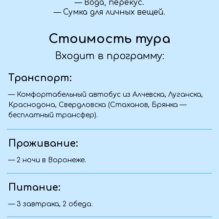
индивидуальную программу для вашей
команды. Учитываем пожелания по
маршруту, питанию, размещению и
активности. Свяжитесь с нами — обсудим
детали.
Я передумал(а), что делать?
Если ваши планы изменились — как можно
скорее свяжитесь с нами. Мы постараемся
найти удобное решение: вернуть часть
суммы, предложить замену даты или
помочь с переносом тура — всё зависит от
условий конкретной поездки.
С какого возраста можно ехать с
ребёнком?
Обычно мы принимаем детей от 5 лет,
если это не активный тур. Для некоторых
поездок возможны исключения. Уточните
возрастные ограничения у менеджера при
бронировании — поможем подобрать
подходящий тур.