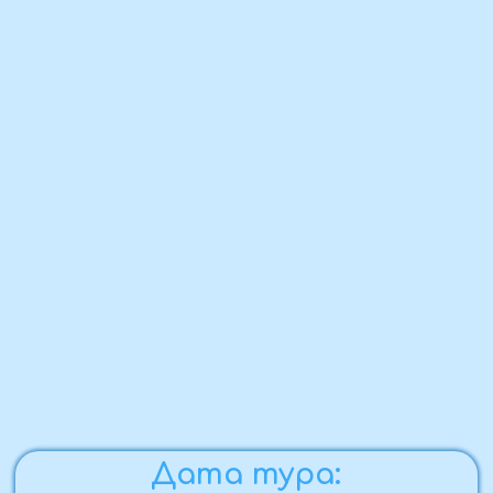
Дата тура:
16.05 - 18.05.2025
Предоплата:
в течение трёх дней
Стоимость поездки:
23 500 ₽ / человек
Комфортность тура:
автобусный тур,
неспешный отдых