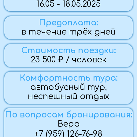
По вопросам бронирования:
Вера
+7 (959) 126-76-98
Группа закрыта
Программа тура
Фото с тура
Памятка
Стоимость
Программа тура:
1 ДЕНЬ (16.05.25)
— Ранний выезд из городов Стаханов,
Алчевск, Луганск
13:00 - 14:00 - Прибытие в Волгоград,
встреча с группой. Обед в кафе
города.