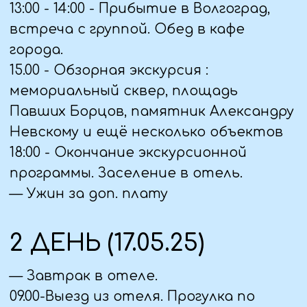
Сарепта"
18.00 - Возвращение в отель,
свободное время.
3 ДЕНЬ (18.05.25)
— Завтрак в отеле.
09.00 - Освобождение номеров, выезд
из отеля
09.30 - посещение Музея- панорамы
"Сталинградская битва" .
Продолжение экскурсии " Город- герой
Волгоград": осмотр экспозиции "
Оружие Победы", дом сержанта
Павлова ,мельница Гергарда
— Посещение фирменного магазина
Волгоградской шоколадной фабрики
"Конфил". Покупка сувениров,
продуктов питания
13: 00 - Обед в кафе города.
14: 00 - Отъезд домой.