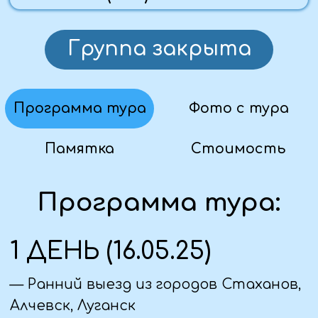
15.00 - Обзорная экскурсия :
мемориальный сквер, площадь
Павших Борцов, памятник Александру
Невскому и ещё несколько объектов
18:00 - Окончание экскурсионной
программы. Заселение в отель.
— Ужин за доп. плату
2 ДЕНЬ (17.05.25)
— Завтрак в отеле.
09.00-Выезд из отеля. Прогулка по
Центральной набережной города.
10.00 - Посещение " Историко-
мемориального комплекса " Героям
Сталинградской битвы" на Мамаевом
кургане.
— Обед в кафе " Блиндаж".
13.30 — Автобусная экскурсия "
Легенды и были старого Царицына"
14.30-Музей — заповедник " Старая